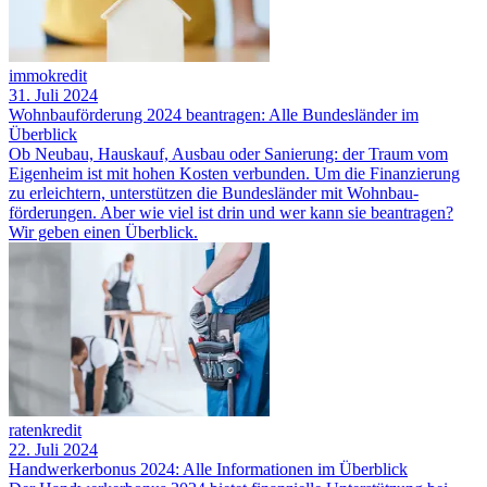
immokredit
31. Juli 2024
Wohnbauförderung 2024 beantragen: Alle Bundesländer im
Überblick
Ob Neubau, Hauskauf, Ausbau oder Sanierung: der Traum vom
Eigenheim ist mit hohen Kosten verbunden. Um die Finanzierung
zu erleichtern, unterstützen die Bundesländer mit Wohnbau­
förderungen. Aber wie viel ist drin und wer kann sie beantragen?
Wir geben einen Überblick.
ratenkredit
22. Juli 2024
Handwerkerbonus 2024: Alle Informationen im Überblick