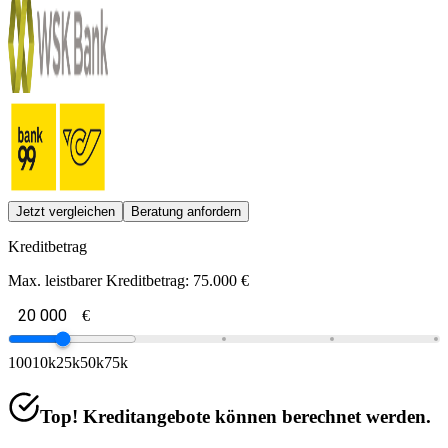
Jetzt vergleichen
Beratung anfordern
Kreditbetrag
Max. leistbarer Kreditbetrag:
75.000 €
€
100
10k
25k
50k
75k
Top! Kreditangebote können berechnet werden.