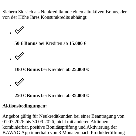
Sichern Sie sich als Neukreditkunde einen attraktiven Bonus, der
von der Höhe Ihres Konsumkredits abhängt:
50 € Bonus
bei Krediten ab
15.000 €
100 € Bonus
bei Krediten ab
25.000 €
250 € Bonus
bei Krediten ab
35.000 €
Aktionsbedingungen:
Angebot gültig für Neukreditkunden bei einer Beantragung von
01.07.2026 bis 30.09.2026, nicht mit anderen Aktionen
kombinierbar, positive Bonitätsprüfung und Aktivierung der
BAWAG App innerhalb von 3 Monaten nach Produkteröffnung