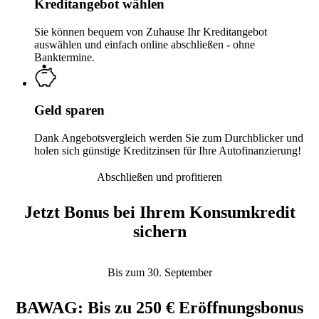
Kreditangebot wählen
Sie können bequem von Zuhause Ihr Kreditangebot
auswählen und einfach online abschließen - ohne
Banktermine.
Geld sparen
Dank Angebotsvergleich werden Sie zum Durchblicker und
holen sich günstige Kreditzinsen für Ihre Autofinanzierung!
Abschließen und profitieren
Jetzt Bonus bei Ihrem Konsumkredit
sichern
Bis zum 30. September
BAWAG: Bis zu 250 € Eröffnungsbonus