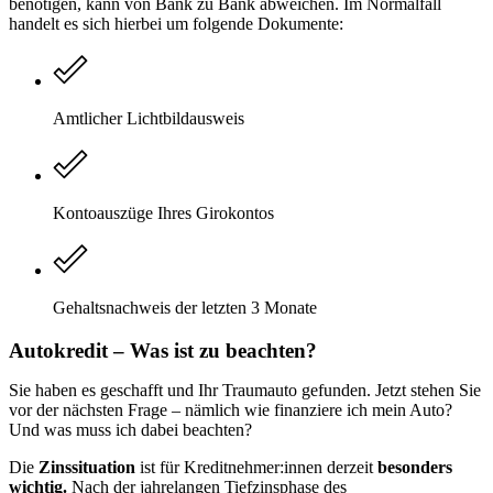
benötigen, kann von Bank zu Bank abweichen. Im Normalfall
handelt es sich hierbei um folgende Dokumente:
Amtlicher Lichtbildausweis
Kontoauszüge Ihres Girokontos
Gehaltsnachweis der letzten 3 Monate
Autokredit – Was ist zu beachten?
Sie haben es geschafft und Ihr Traumauto gefunden. Jetzt stehen Sie
vor der nächsten Frage – nämlich wie finanziere ich mein Auto?
Und was muss ich dabei beachten?
Die
Zinssituation
ist für Kreditnehmer:innen derzeit
besonders
wichtig.
Nach der jahrelangen Tiefzinsphase des