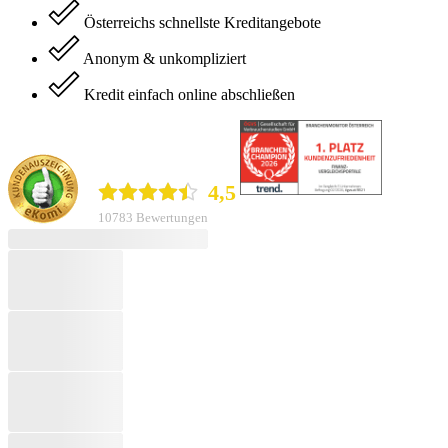
Österreichs schnellste Kreditangebote
Anonym & unkompliziert
Kredit einfach online abschließen
durchblicker.at
4,5
10783 Bewertungen