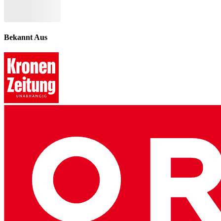
Bekannt Aus