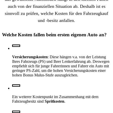
auch von der finanziellen Situation ab. Deshalb ist es
sinnvoll zu prüfen, welche Kosten für den Fahrzeugkauf
und -besitz anfallen.
Welche Kosten fallen beim ersten eigenen Auto an?
Versicherungskosten
: Diese hängen v.a. von der Leistung
Ihres Fahrzeugs (PS) und Ihrer Lenkerfahrung ab. Deswegen
empfiehlt sich für junge Fahrerinnen und Fahrer ein Auto mit
geringer PS-Zahl, um die hohen Versicherungskosten einer
hohen Bonus Malus-Stufe auszugleichen.
Ein weiterer Kostenpunkt im Zusammenhang mit dem
Fahrzeugbesitz sind
Spritkosten
.