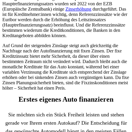
Hauptrefinanzierungssatzes wurden seit 2022 von der EZB
(Europäische Zentralbank) einige
Zinserhöhung
durchgeführt. Das
ist für Kreditnehmer:innen wichtig, denn Referenzzinssätze wie der
Euribor werden durch die Erhöhung des Leitszinssatzes
(Hauptrefinanzierungssatz) beeinflusst. Und die Referenzzinssätze
bestimmen wiederum die Kreditkonditionen, die Banken in den
Kreditangeboten abbilden können.
Auf Grund der steigenden Zinslage steigt auch gleichzeitig die
Nachfrage nach der Autofinanzierung mit fixen Zinsen. Der fixe
Kreditzinssatz bietet mehr Sicherheit, da dieser über einen
bestimmten Zeitraum nicht verändert wird. Dadurch bleibt auch die
monatliche Kreditrate für das Auto konstant, während bei einer
variablen Verzinsung die Kreditrate sich entsprechend der Zinslage
erhöhen oder bei sinkenden Zinsen auch vergünstigen kann. Da fixe
Zinsen Planungssicherheit bieten, sind die Fixzinskonditionen meist
höher – Sicherheit hat einen Preis.
Erstes eigenes Auto finanzieren
Sie möchten sich ein Stück Freiheit leisten und stehen
gerade vor Ihrem ersten Autokauf? Die Entscheidung für
das gewünschte Automodell hängt in den meisten Fällen