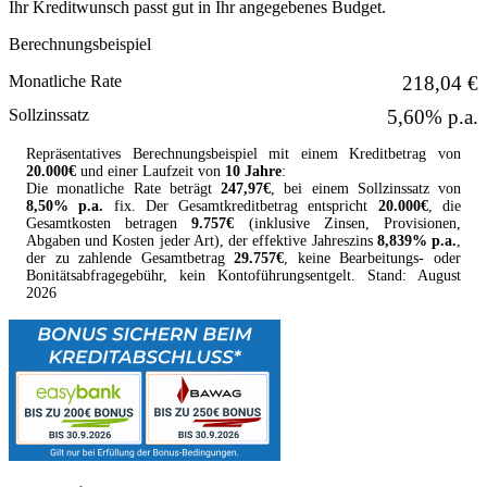
Ihr Kreditwunsch passt gut in Ihr angegebenes Budget.
Berechnungsbeispiel
Monatliche Rate
218,04 €
Sollzinssatz
5,60% p.a.
Repräsentatives Berechnungsbeispiel mit einem Kreditbetrag von
20.000
€
und einer Laufzeit von
10 Jahre
:
Die monatliche Rate beträgt
247,97
€
, bei einem Sollzinssatz von
8,50
% p.a.
fix. Der Gesamtkreditbetrag entspricht
20.000
€
, die
Gesamtkosten betragen
9.757
€
(inklusive Zinsen, Provisionen,
Abgaben und Kosten jeder Art), der effektive Jahreszins
8,839
% p.a.
,
der zu zahlende Gesamtbetrag
29.757
€
, keine Bearbeitungs- oder
Bonitätsabfragegebühr, kein Kontoführungsentgelt. Stand:
August
2026