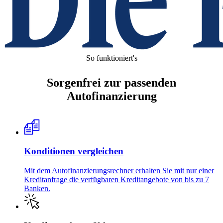
So funktioniert's
Sorgenfrei zur passenden
Autofinanzierung
Konditionen vergleichen
Mit dem Autofinanzierungsrechner erhalten Sie mit nur einer
Kreditanfrage die verfügbaren Kreditangebote von bis zu 7
Banken.