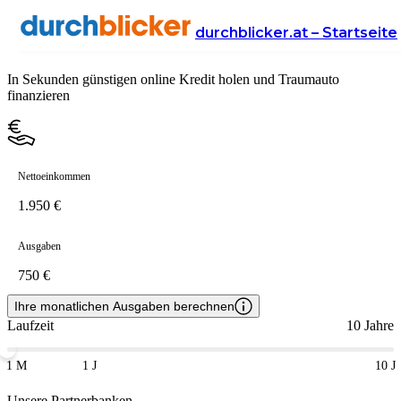
Autokredit Rechner Österreich
durchblicker.at – Startseite
In Sekunden günstigen online Kredit holen und Traumauto
finanzieren
Nettoeinkommen
Ausgaben
Ihre monatlichen Ausgaben berechnen
Laufzeit
10 Jahre
1 M
1 J
10 J
Unsere Partnerbanken