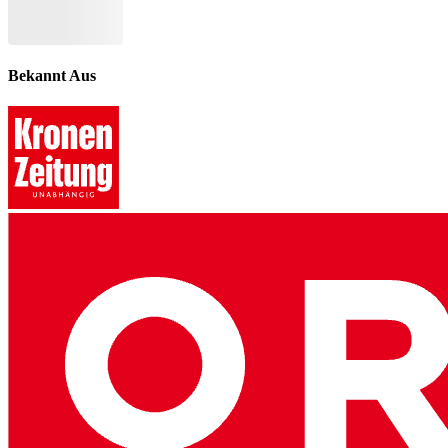
Bekannt Aus