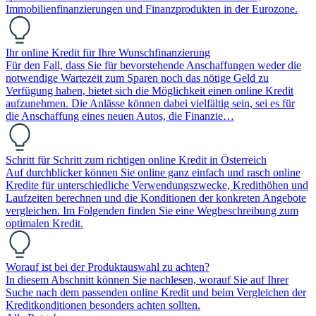
Immobilienfinanzierungen und Finanzprodukten in der Eurozone.
Ihr online Kredit für Ihre Wunschfinanzierung
Für den Fall, dass Sie für bevorstehende Anschaffungen weder die
notwendige Wartezeit zum Sparen noch das nötige Geld zu
Verfügung haben, bietet sich die Möglichkeit einen online Kredit
aufzunehmen. Die Anlässe können dabei vielfältig sein, sei es für
die Anschaffung eines neuen Autos, die Finanzie…
Schritt für Schritt zum richtigen online Kredit in Österreich
Auf durchblicker können Sie online ganz einfach und rasch online
Kredite für unterschiedliche Verwendungszwecke, Kredithöhen und
Laufzeiten berechnen und die Konditionen der konkreten Angebote
vergleichen. Im Folgenden finden Sie eine Wegbeschreibung zum
optimalen Kredit.
Worauf ist bei der Produktauswahl zu achten?
In diesem Abschnitt können Sie nachlesen, worauf Sie auf Ihrer
Suche nach dem passenden online Kredit und beim Vergleichen der
Kreditkonditionen besonders achten sollten.