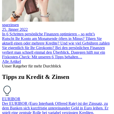
sparzinsen
25. Jänner 2022
In 6 Schritten persönliche Finanzen optimieren – so geht’s
Rutscht Ihr Konto am Monatsende öfters in Minus? Tilgen Sie
aktuell einen oder mehrere Kredite? Und wie viel Gebühren zahlen
Sie eigentlich für Ihr Girokonto? Bei den persönlichen Finanzen
verliert man schnell einmal den Überblick. Dagegen hilft nur ein
Fixkosten-Check: Mit unseren 6 Tipps behalten…
Alle Artikel
Unser Ratgeber für mehr Durchblick
Tipps zu Kredit & Zinsen
EURIBOR
Der EURIBOR (Euro Interbank Offered Rate) ist der Zinssatz, zu
dem Banken sich kurzfristig untereinander Geld in Euro leihen. Er
spielt eine zentrale Rolle bei variabel verzinsten Krediten,