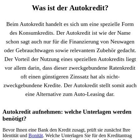
Was ist der Autokredit?
Beim Autokredit handelt es sich um eine spezielle Form
des Konsumkredits. Der Autokredit ist wie der Name
schon sagt auch nur für die Finanzierung von Neuwagen
oder Gebrauchtwagen sowie relevantem Zubehör gedacht.
Der Vorteil der Nutzung eines speziellen Autokredits liegt
vor allem darin, dass dieser zweckgebundene Ratenkredit
oft einen günstigeren Zinssatz hat als nicht-
zweckgebundene Kredite. Der Autokredit stellt somit auch
eine Alternative zum Auto-Leasing dar.
Autokredit aufnehmen: welche Unterlagen werden
benötigt?
Bevor Ihnen eine Bank den Kredit zusagt, prüft sie zunächst Ihre
Identität und
Bonität
. Welche Unterlagen Sie für den Kreditantrag