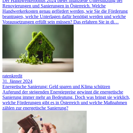
Der Handwerkerbonus 2024 bietet finanzielle Unterstützung bei
Renovierungen und Sanierungen in Österreich. Welche
Handwerkerkosten genau gefördert werden, wie Sie die Förderung
beantragen, welche Unterlagen dafür benötigt werden und welche
Voraussetzungen erfüllt sein müssen? Das erfahren Sie in di…
ratenkredit
31. Jänner 2024
Energetische Sanierung: Geld sparen und Klima schützen
Aufgrund der steigenden Energiepreise gewinnt die energetische
Sanierung immer mehr an Bedeutung. Doch was bringt sie wirklich,
welche Förderungen gibt es in Österreich und welche Maßnahmen
zählen zur energetische Sanierung?