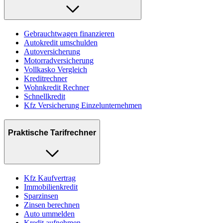
Gebrauchtwagen finanzieren
Autokredit umschulden
Autoversicherung
Motorradversicherung
Vollkasko Vergleich
Kreditrechner
Wohnkredit Rechner
Schnellkredit
Kfz Versicherung Einzelunternehmen
Praktische Tarifrechner
Kfz Kaufvertrag
Immobilienkredit
Sparzinsen
Zinsen berechnen
Auto ummelden
Kredit aufnehmen