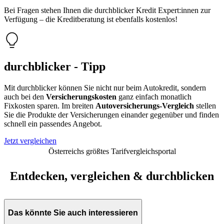
Bei Fragen stehen Ihnen die durchblicker Kredit Expert:innen zur
Verfügung – die Kreditberatung ist ebenfalls kostenlos!
durchblicker - Tipp
Mit durchblicker können Sie nicht nur beim Autokredit, sondern
auch bei den
Versicherungskosten
ganz einfach monatlich
Fixkosten sparen. Im breiten
Autoversicherungs-Vergleich
stellen
Sie die Produkte der Versicherungen einander gegenüber und finden
schnell ein passendes Angebot.
Jetzt vergleichen
Österreichs größtes Tarifvergleichsportal
Entdecken, vergleichen & durchblicken
Das könnte Sie auch interessieren