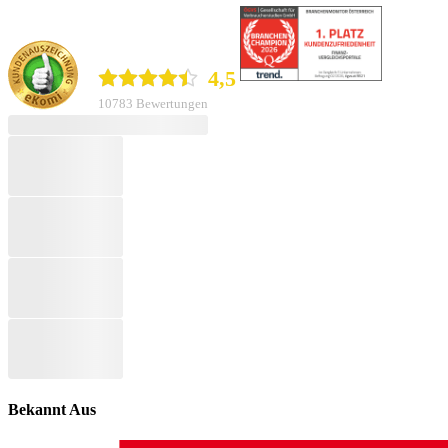
durchblicker.at
4,5
10783 Bewertungen
Bekannt Aus