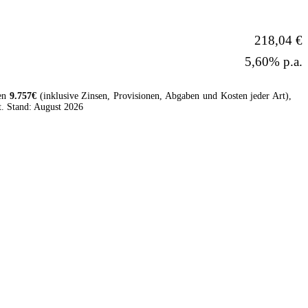
218,04 €
5,60% p.a.
en
9.757
€
(inklusive Zinsen, Provisionen, Abgaben und Kosten jeder Art),
t. Stand:
August
2026