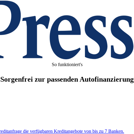
So funktioniert's
Sorgenfrei zur passenden Autofinanzierung
reditanfrage die verfügbaren Kreditangebote von bis zu 7 Banken.