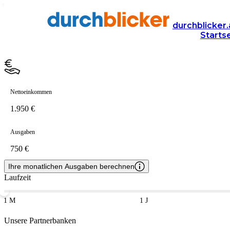
Autokredit Rechner Österreich
durchblicker.
Starts
In Sekunden günstigen online Kredit holen und Traumauto finanziere
Nettoeinkommen
Ausgaben
Ihre monatlichen Ausgaben berechnen
Laufzeit
1 M
1 J
Unsere Partnerbanken