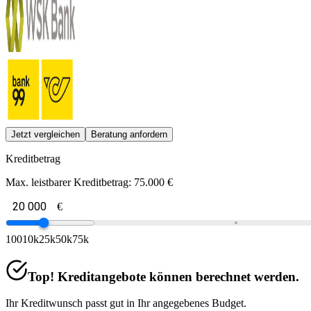
Jetzt vergleichen
Beratung anfordern
Kreditbetrag
Max. leistbarer Kreditbetrag:
75.000 €
€
100
10k
25k
50k
75k
Top! Kreditangebote können berechnet werden.
Ihr Kreditwunsch passt gut in Ihr angegebenes Budget.