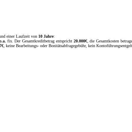
und einer Laufzeit von
10 Jahre
:
p.a.
fix. Der Gesamtkreditbetrag entspricht
20.000
€
, die Gesamtkosten betrag
7
€
, keine Bearbeitungs- oder Bonitätsabfragegebühr, kein Kontoführungsentgel