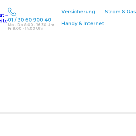
Versicherung
Strom & Gas
at –
01 / 30 60 900 40
eite
Handy & Internet
Mo - Do 8:00 - 16:30 Uhr
n
Fr 8:00 - 14:00 Uhr