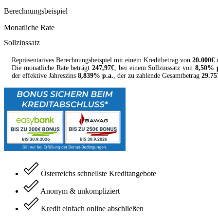
Berechnungsbeispiel
Monatliche Rate
Sollzinssatz
Repräsentatives Berechnungsbeispiel mit einem Kreditbetrag von
20.000
€
Die monatliche Rate beträgt
247,97
€
, bei einem Sollzinssatz von
8,50
% 
der effektive Jahreszins
8,839
% p.a.
, der zu zahlende Gesamtbetrag
29.75
Österreichs schnellste Kreditangebote
Anonym & unkompliziert
Kredit einfach online abschließen