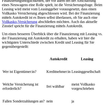
Finanzierungsmöglichkeiten, der vor allem bei der Anschaffung
eines Neuwagens eine Rolle spielt, ist die Versicherungsfrage. Beim
Leasing wird meist vom Leasinggeber vorausgesetzt, dass einen
Vollkasko Versicherung abgeschlossen wird. Bei der Finanzierung
mittels Autokredit ist es Ihnen selbst überlassen, ob Sie auch eine
Vollkasko-Versicherung
abschließen möchten. Auch das aktuelle
Zinstief spricht für die Finanzierung mittels Autokredit.
Um einen besseren Überblick über die Finanzierung mit Leasing vs.
der Finanzierung mit Autokredit zu erhalten, haben wir hier die
wichtigsten Unterschiede zwischen Kredit und Leasing für Sie
gegenübergestellt:
Autokredit
Leasing
Wer ist Eigentümer:in?
Kreditnehmer:in
Leasinggesellschaft
Welche Versicherung ist
meist Vollkasko
frei wählbar
erforderlich?
vorgeschrieben
Fallen Sonderzahlungen an?
nein
ja