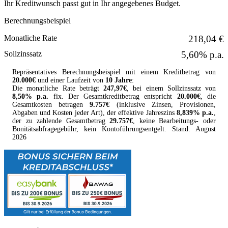
Ihr Kreditwunsch passt gut in Ihr angegebenes Budget.
Berechnungsbeispiel
Monatliche Rate
218,04 €
Sollzinssatz
5,60% p.a.
Repräsentatives Berechnungsbeispiel mit einem Kreditbetrag von
20.000
€
und einer Laufzeit von
10 Jahre
:
Die monatliche Rate beträgt
247,97
€
, bei einem Sollzinssatz von
8,50
% p.a.
fix. Der Gesamtkreditbetrag entspricht
20.000
€
, die
Gesamtkosten betragen
9.757
€
(inklusive Zinsen, Provisionen,
Abgaben und Kosten jeder Art), der effektive Jahreszins
8,839
% p.a.
,
der zu zahlende Gesamtbetrag
29.757
€
, keine Bearbeitungs- oder
Bonitätsabfragegebühr, kein Kontoführungsentgelt. Stand:
August
2026