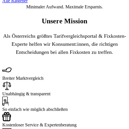
Alle Ratgeber
Minimaler Aufwand. Maximale Ersparnis.
Unsere Mission
Als Österreichs größtes Tarifvergleichsportal & Fixkosten-
Experte helfen wir Konsument:innen, die richtigen
Entscheidungen bei allen Fixkosten zu treffen.
Breiter Marktvergleich
Unabhängig & transparent
So einfach wie möglich abschließen
Kostenloser Service & Expertenberatung