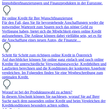
Immobilienfinanzierungen und Finanzprodukten in der Eurozone.
Ihr online Kredit für Ihre Wunschfinanzierung
Für den Fall, dass Sie für bevorstehende Anschaffungen weder die
notwendige Wartezeit zum Sparen noch das nötige Geld zu
Verfügung haben, bietet sich die Möglichkeit einen online Kredit
aufzunehmen. Die Anlässe können dabei vielfältig sein, sei es für
die Anschaffung eines neuen Autos, die Finanzie…
Schritt für Schritt zum richtigen online Kredit in Österreich
Auf durchblicker können Sie online ganz einfach und rasch online
Kredite für unterschiedliche Verwendungszwecke, Kredithöhen und
Laufzeiten berechnen und die Konditionen der konkreten Angebote
vergleichen. Im Folgenden finden Sie eine Wegbeschreibung zum
optimalen Kredit.
Worauf ist bei der Produktauswahl zu achten?
In diesem Abschnitt können Sie nachlesen, worauf Sie auf Ihrer
Suche nach dem passenden online Kredit und beim Vergleichen der
Kreditkonditionen besonders achten sollten.