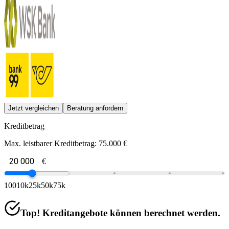
Jetzt vergleichen
Beratung anfordern
Kreditbetrag
Max. leistbarer Kreditbetrag:
75.000 €
€
100
10k
25k
50k
75k
Top! Kreditangebote können berechnet werden.