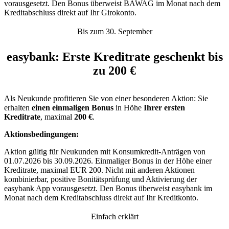
vorausgesetzt. Den Bonus überweist BAWAG im Monat nach dem
Kreditabschluss direkt auf Ihr Girokonto.
Bis zum 30. September
easybank: Erste Kreditrate geschenkt bis
zu 200 €
Als Neukunde profitieren Sie von einer besonderen Aktion: Sie
erhalten
einen einmaligen Bonus
in Höhe
Ihrer ersten
Kreditrate
, maximal
200 €
.
Aktionsbedingungen:
Aktion gültig für Neukunden mit Konsumkredit-Anträgen von
01.07.2026 bis 30.09.2026. Einmaliger Bonus in der Höhe einer
Kreditrate, maximal EUR 200. Nicht mit anderen Aktionen
kombinierbar, positive Bonitätsprüfung und Aktivierung der
easybank App vorausgesetzt. Den Bonus überweist easybank im
Monat nach dem Kreditabschluss direkt auf Ihr Kreditkonto.
Einfach erklärt