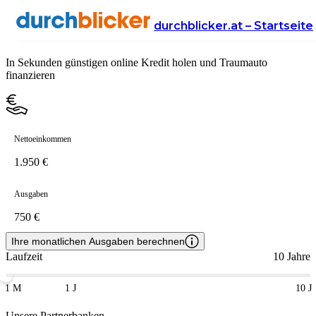
Autokredit Rechner Österreich
durchblicker.at – Startseite
In Sekunden günstigen online Kredit holen und Traumauto
finanzieren
Nettoeinkommen
Ausgaben
Ihre monatlichen Ausgaben berechnen
Laufzeit
10 Jahre
1 M
1 J
10 J
Unsere Partnerbanken