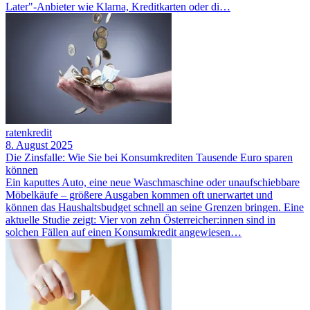
Later"-Anbieter wie Klarna, Kreditkarten oder di…
ratenkredit
8. August 2025
Die Zinsfalle: Wie Sie bei Konsumkrediten Tausende Euro sparen
können
Ein kaputtes Auto, eine neue Waschmaschine oder unaufschiebbare
Möbelkäufe – größere Ausgaben kommen oft unerwartet und
können das Haushaltsbudget schnell an seine Grenzen bringen. Eine
aktuelle Studie zeigt: Vier von zehn Österreicher:innen sind in
solchen Fällen auf einen Konsumkredit angewiesen…