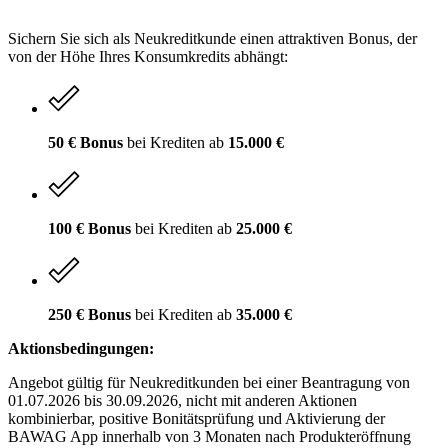
Sichern Sie sich als Neukreditkunde einen attraktiven Bonus, der
von der Höhe Ihres Konsumkredits abhängt:
50 € Bonus
bei Krediten ab
15.000 €
100 € Bonus
bei Krediten ab
25.000 €
250 € Bonus
bei Krediten ab
35.000 €
Aktionsbedingungen:
Angebot gültig für Neukreditkunden bei einer Beantragung von
01.07.2026 bis 30.09.2026, nicht mit anderen Aktionen
kombinierbar, positive Bonitätsprüfung und Aktivierung der
BAWAG App innerhalb von 3 Monaten nach Produkteröffnung