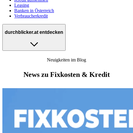
Leasing
Banken in Österreich
Verbraucherkredit
durchblicker.at entdecken
Neuigkeiten im Blog
News zu Fixkosten & Kredit