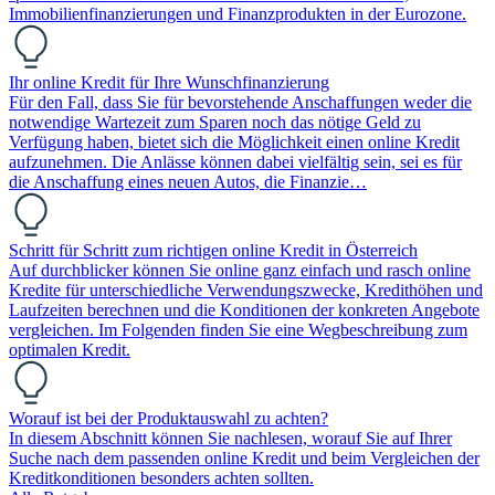
Immobilienfinanzierungen und Finanzprodukten in der Eurozone.
Ihr online Kredit für Ihre Wunschfinanzierung
Für den Fall, dass Sie für bevorstehende Anschaffungen weder die
notwendige Wartezeit zum Sparen noch das nötige Geld zu
Verfügung haben, bietet sich die Möglichkeit einen online Kredit
aufzunehmen. Die Anlässe können dabei vielfältig sein, sei es für
die Anschaffung eines neuen Autos, die Finanzie…
Schritt für Schritt zum richtigen online Kredit in Österreich
Auf durchblicker können Sie online ganz einfach und rasch online
Kredite für unterschiedliche Verwendungszwecke, Kredithöhen und
Laufzeiten berechnen und die Konditionen der konkreten Angebote
vergleichen. Im Folgenden finden Sie eine Wegbeschreibung zum
optimalen Kredit.
Worauf ist bei der Produktauswahl zu achten?
In diesem Abschnitt können Sie nachlesen, worauf Sie auf Ihrer
Suche nach dem passenden online Kredit und beim Vergleichen der
Kreditkonditionen besonders achten sollten.