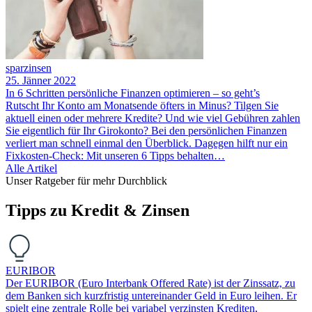
sparzinsen
25. Jänner 2022
In 6 Schritten persönliche Finanzen optimieren – so geht’s
Rutscht Ihr Konto am Monatsende öfters in Minus? Tilgen Sie
aktuell einen oder mehrere Kredite? Und wie viel Gebühren zahlen
Sie eigentlich für Ihr Girokonto? Bei den persönlichen Finanzen
verliert man schnell einmal den Überblick. Dagegen hilft nur ein
Fixkosten-Check: Mit unseren 6 Tipps behalten…
Alle Artikel
Unser Ratgeber für mehr Durchblick
Tipps zu Kredit & Zinsen
EURIBOR
Der EURIBOR (Euro Interbank Offered Rate) ist der Zinssatz, zu
dem Banken sich kurzfristig untereinander Geld in Euro leihen. Er
spielt eine zentrale Rolle bei variabel verzinsten Krediten,