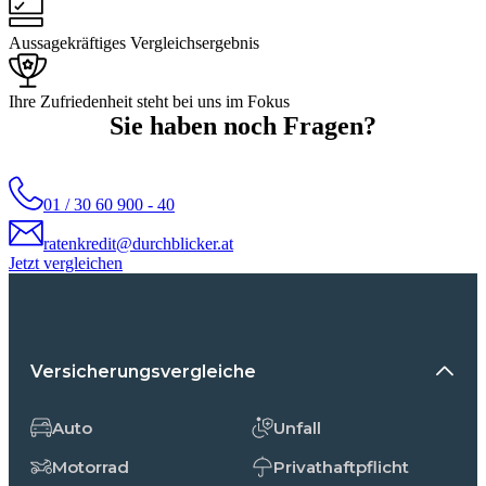
Aussagekräftiges Vergleichsergebnis
Ihre Zufriedenheit steht bei uns im Fokus
Sie haben noch Fragen?
01 / 30 60 900 - 40
ratenkredit@durchblicker.at
Jetzt vergleichen
Versicherungsvergleiche
Auto
Unfall
Motorrad
Privathaftpflicht