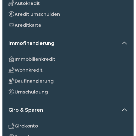
Autokredit
Kredit umschulden
Kreditkarte
Immofinanzierung
Immobilienkredit
Wohnkredit
Baufinanzierung
Umschuldung
Giro & Sparen
Girokonto