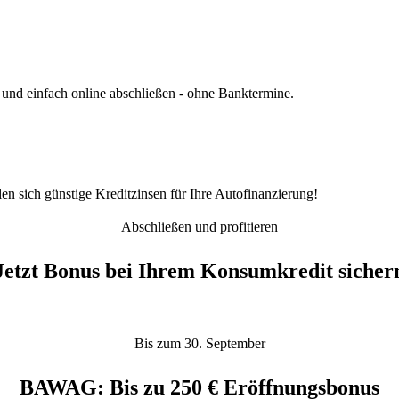
nd einfach online abschließen - ohne Banktermine.
 sich günstige Kreditzinsen für Ihre Autofinanzierung!
Abschließen und profitieren
Jetzt Bonus bei Ihrem Konsumkredit sicher
Bis zum 30. September
BAWAG: Bis zu 250 € Eröffnungsbonus