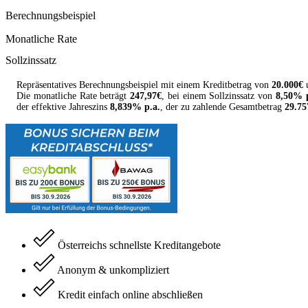
Berechnungsbeispiel
Monatliche Rate
Sollzinssatz
Repräsentatives Berechnungsbeispiel mit einem Kreditbetrag von
20.000
€
Die monatliche Rate beträgt
247,97
€
, bei einem Sollzinssatz von
8,50
% 
der effektive Jahreszins
8,839
% p.a.
, der zu zahlende Gesamtbetrag
29.75
Österreichs schnellste Kreditangebote
Anonym & unkompliziert
Kredit einfach online abschließen