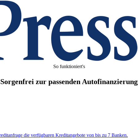
So funktioniert's
Sorgenfrei zur passenden Autofinanzierung
reditanfrage die verfügbaren Kreditangebote von bis zu 7 Banken.