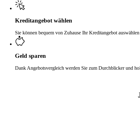
Kreditangebot wählen
Sie können bequem von Zuhause Ihr Kreditangebot auswählen u
Geld sparen
Dank Angebotsvergleich werden Sie zum Durchblicker und holen