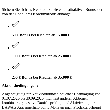
Sichern Sie sich als Neukreditkunde einen attraktiven Bonus, der
von der Höhe Ihres Konsumkredits abhängt:
50 € Bonus
bei Krediten ab
15.000 €
100 € Bonus
bei Krediten ab
25.000 €
250 € Bonus
bei Krediten ab
35.000 €
Aktionsbedingungen:
Angebot gültig für Neukreditkunden bei einer Beantragung von
01.07.2026 bis 30.09.2026, nicht mit anderen Aktionen
kombinierbar, positive Bonitätsprüfung und Aktivierung der
BAWAG App innerhalb von 3 Monaten nach Produkteröffnung