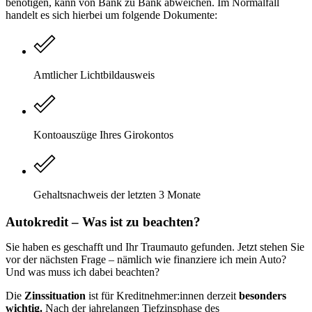
benötigen, kann von Bank zu Bank abweichen. Im Normalfall
handelt es sich hierbei um folgende Dokumente:
Amtlicher Lichtbildausweis
Kontoauszüge Ihres Girokontos
Gehaltsnachweis der letzten 3 Monate
Autokredit – Was ist zu beachten?
Sie haben es geschafft und Ihr Traumauto gefunden. Jetzt stehen Sie
vor der nächsten Frage – nämlich wie finanziere ich mein Auto?
Und was muss ich dabei beachten?
Die
Zinssituation
ist für Kreditnehmer:innen derzeit
besonders
wichtig.
Nach der jahrelangen Tiefzinsphase des