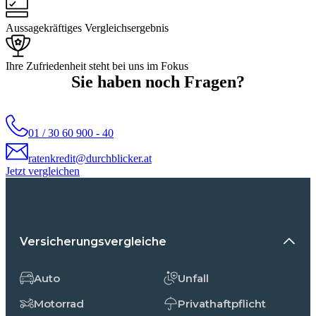
Aussagekräftiges Vergleichsergebnis
Ihre Zufriedenheit steht bei uns im Fokus
Sie haben noch Fragen?
01 / 30 60 900 - 40
ratenkredit@durchblicker.at
Jetzt vergleichen
Versicherungsvergleiche
Auto
Unfall
Motorrad
Privathaftpflicht