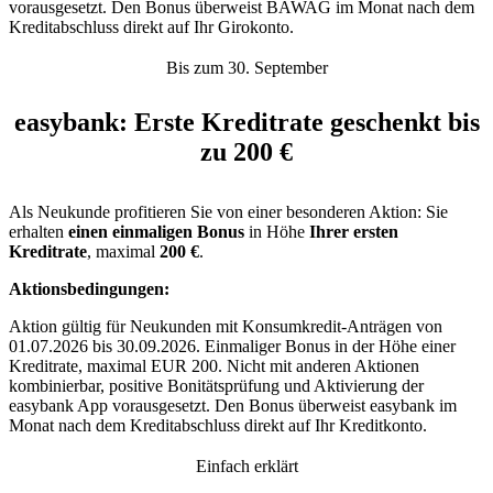
vorausgesetzt. Den Bonus überweist BAWAG im Monat nach dem
Kreditabschluss direkt auf Ihr Girokonto.
Bis zum 30. September
easybank: Erste Kreditrate geschenkt bis
zu 200 €
Als Neukunde profitieren Sie von einer besonderen Aktion: Sie
erhalten
einen einmaligen Bonus
in Höhe
Ihrer ersten
Kreditrate
, maximal
200 €
.
Aktionsbedingungen:
Aktion gültig für Neukunden mit Konsumkredit-Anträgen von
01.07.2026 bis 30.09.2026. Einmaliger Bonus in der Höhe einer
Kreditrate, maximal EUR 200. Nicht mit anderen Aktionen
kombinierbar, positive Bonitätsprüfung und Aktivierung der
easybank App vorausgesetzt. Den Bonus überweist easybank im
Monat nach dem Kreditabschluss direkt auf Ihr Kreditkonto.
Einfach erklärt