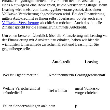
Finanzierungsmöglichkeiten, der vor allem bei der Anschaffung
eines Neuwagens eine Rolle spielt, ist die Versicherungsfrage. Beim
Leasing wird meist vom Leasinggeber vorausgesetzt, dass einen
Vollkasko Versicherung abgeschlossen wird. Bei der Finanzierung
mittels Autokredit ist es Ihnen selbst überlassen, ob Sie auch eine
Vollkasko-Versicherung
abschließen möchten. Auch das aktuelle
Zinstief spricht für die Finanzierung mittels Autokredit.
Um einen besseren Überblick über die Finanzierung mit Leasing vs.
der Finanzierung mit Autokredit zu erhalten, haben wir hier die
wichtigsten Unterschiede zwischen Kredit und Leasing für Sie
gegenübergestellt:
Autokredit
Leasing
Wer ist Eigentümer:in?
Kreditnehmer:in
Leasinggesellschaft
Welche Versicherung ist
meist Vollkasko
frei wählbar
erforderlich?
vorgeschrieben
Fallen Sonderzahlungen an?
nein
ja