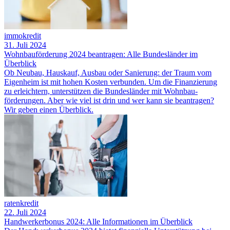
immokredit
31. Juli 2024
Wohnbauförderung 2024 beantragen: Alle Bundesländer im
Überblick
Ob Neubau, Hauskauf, Ausbau oder Sanierung: der Traum vom
Eigenheim ist mit hohen Kosten verbunden. Um die Finanzierung
zu erleichtern, unterstützen die Bundesländer mit Wohnbau­
förderungen. Aber wie viel ist drin und wer kann sie beantragen?
Wir geben einen Überblick.
ratenkredit
22. Juli 2024
Handwerkerbonus 2024: Alle Informationen im Überblick