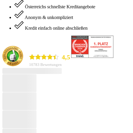
Österreichs schnellste Kreditangebote
Anonym & unkompliziert
Kredit einfach online abschließen
durchblicker.at
4,5
10783 Bewertungen