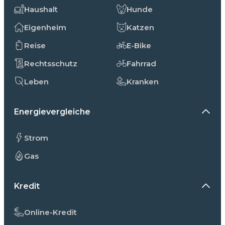
Haushalt
Hunde
Eigenheim
Katzen
Reise
E-Bike
Rechtsschutz
Fahrrad
Leben
Kranken
Energievergleiche
Strom
Gas
Kredit
Online-Kredit