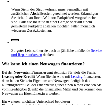
Wenn Sie in der Stadt wohnen, muss vermutlich mit
zusätzlichen
Abstell­kosten
gerechnet werden. Erkundigen
Sie sich, ob an Ihrem Wohnort Parkpickerl vorgeschrieben
sind. Falls Sie Ihr Auto in einer Garage oder auf einem
gemieteten Parkplatz abstellen möchten, fallen monatlich
wiederum Zusatzkosten an.
Zu guter Letzt sollten sie auch an jährliche anfallende
Service-
und Reparaturkosten
denken.
Wie kann ich einen Neuwagen finanzieren?
Bei der
Neuwagen Finanzierung
stellt sich für viele die Frage:
Leasing oder Kredit
? Wenn Sie ein Auto mit
Leasing
finanzieren,
dann haben Sie kein Eigentum am Neuwagen, lediglich das
Nutzungsrecht. Bei der Finanzierung über einen Kredit erhalten Sie
vom Kreditgeber (Bank) die finanziellen Mittel und Sie können den
Neuwagen als Eigentümer:in erwerben.
Ein weiterer, wichtiger Unterschied bei diesen