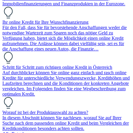
Immobilienfinanzierungen und Finanzprodukten in der Eurozone.
Ihr online Kredit für Ihre Wunschfinanzierung
Für den Fall, dass Sie für bevorstehende Anschaffungen weder die
notwendige Wartezeit zum Sparen noch das nötige Geld zu
Verfügung haben, bietet sich die Möglichkeit einen online Kredit
aufzunehmen. Die Anlässe können dabei vielfältig sein, sei es für
die Anschaffung eines neuen Autos, die Finanzie…
Schritt für Schritt zum richtigen online Kredit in Österreich
Auf durchblicker können Sie online ganz einfach und rasch online
Kredite für unterschiedliche Verwendungszwecke, Kredithöhen und
Laufzeiten berechnen und die Konditionen der konkreten Angebote
vergleichen. Im Folgenden finden Sie eine Wegbeschreibung zum
optimalen Kredit.
Worauf ist bei der Produktauswahl zu achten?
In diesem Abschnitt können Sie nachlesen, worauf Sie auf Ihrer
Suche nach dem passenden online Kredit und beim Vergleichen der
Kreditkonditionen besonders achten sollten.