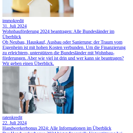
immokredit
31. Juli 2024
Wohnbauförderung 2024 beantragen: Alle Bundesländer im
Überblick
Ob Neubau, Hauskauf, Ausbau oder Sanierung: der Traum vom
Eigenheim ist mit hohen Kosten verbunden. Um die Finanzierung
zu erleichtern, unterstützen die Bundesländer mit Wohnbau­
förderungen. Aber wie viel ist drin und wer kann sie beantragen?
Wir geben einen Überblick.
ratenkredit
22. Juli 2024
Handwerkerbonus 2024: Alle Informationen im Überblick