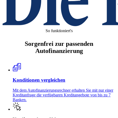
So funktioniert's
Sorgenfrei zur passenden
Autofinanzierung
Konditionen vergleichen
Mit dem Autofinanzierungsrechner erhalten Sie mit nur einer
Kreditanfrage die verfügbaren Kreditangebote von bis zu 7
Banken.