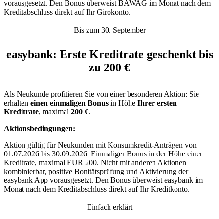
vorausgesetzt. Den Bonus überweist BAWAG im Monat nach dem
Kreditabschluss direkt auf Ihr Girokonto.
Bis zum 30. September
easybank: Erste Kreditrate geschenkt bis
zu 200 €
Als Neukunde profitieren Sie von einer besonderen Aktion: Sie
erhalten
einen einmaligen Bonus
in Höhe
Ihrer ersten
Kreditrate
, maximal
200 €
.
Aktionsbedingungen:
Aktion gültig für Neukunden mit Konsumkredit-Anträgen von
01.07.2026 bis 30.09.2026. Einmaliger Bonus in der Höhe einer
Kreditrate, maximal EUR 200. Nicht mit anderen Aktionen
kombinierbar, positive Bonitätsprüfung und Aktivierung der
easybank App vorausgesetzt. Den Bonus überweist easybank im
Monat nach dem Kreditabschluss direkt auf Ihr Kreditkonto.
Einfach erklärt