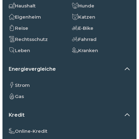
Haushalt
Hunde
Eigenheim
Katzen
Reise
E-Bike
Rechtsschutz
Fahrrad
Leben
Kranken
Energievergleiche
Strom
Gas
Kredit
Online-Kredit