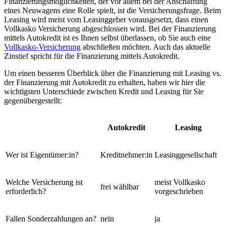
Finanzierungsmöglichkeiten, der vor allem bei der Anschaffung
eines Neuwagens eine Rolle spielt, ist die Versicherungsfrage. Beim
Leasing wird meist vom Leasinggeber vorausgesetzt, dass einen
Vollkasko Versicherung abgeschlossen wird. Bei der Finanzierung
mittels Autokredit ist es Ihnen selbst überlassen, ob Sie auch eine
Vollkasko-Versicherung
abschließen möchten. Auch das aktuelle
Zinstief spricht für die Finanzierung mittels Autokredit.
Um einen besseren Überblick über die Finanzierung mit Leasing vs.
der Finanzierung mit Autokredit zu erhalten, haben wir hier die
wichtigsten Unterschiede zwischen Kredit und Leasing für Sie
gegenübergestellt:
Autokredit
Leasing
Wer ist Eigentümer:in?
Kreditnehmer:in
Leasinggesellschaft
Welche Versicherung ist
meist Vollkasko
frei wählbar
erforderlich?
vorgeschrieben
Fallen Sonderzahlungen an?
nein
ja