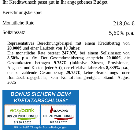
Ihr Kreditwunsch passt gut in Ihr angegebenes Budget.
Berechnungsbeispiel
Monatliche Rate
218,04 €
Sollzinssatz
5,60% p.a.
Repräsentatives Berechnungsbeispiel mit einem Kreditbetrag von
20.000
€
und einer Laufzeit von
10 Jahre
:
Die monatliche Rate beträgt
247,97
€
, bei einem Sollzinssatz von
8,50
% p.a.
fix. Der Gesamtkreditbetrag entspricht
20.000
€
, die
Gesamtkosten betragen
9.757
€
(inklusive Zinsen, Provisionen,
Abgaben und Kosten jeder Art), der effektive Jahreszins
8,839
% p.a.
,
der zu zahlende Gesamtbetrag
29.757
€
, keine Bearbeitungs- oder
Bonitätsabfragegebühr, kein Kontoführungsentgelt. Stand:
August
2026