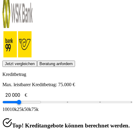
Jetzt vergleichen
Beratung anfordern
Kreditbetrag
Max. leistbarer Kreditbetrag:
75.000 €
€
100
10k
25k
50k
75k
Top! Kreditangebote können berechnet werden.