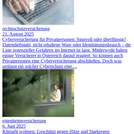
rechtsschutzversicherung
21. August 2025
Cyberversicherung für Privatpersonen: Sinnvoll oder überflüssig?
Datendiebstahl, nicht erhaltene Ware oder Identitätsmissbrauch – die
Liste potenzieller Gefahren im Internet ist lang. Mittlerweile haben
einige Versicherer in Österreich darauf reagiert: So können auch
Privatpersonen eine Cyberversicherung abschließen. Doch was
umfasst ein solcher Cyberschutz eige…
eigenheimversicherung
6. Juni 2025
Klimafit wohnen: Geschützt gegen Hitze und Starkregen