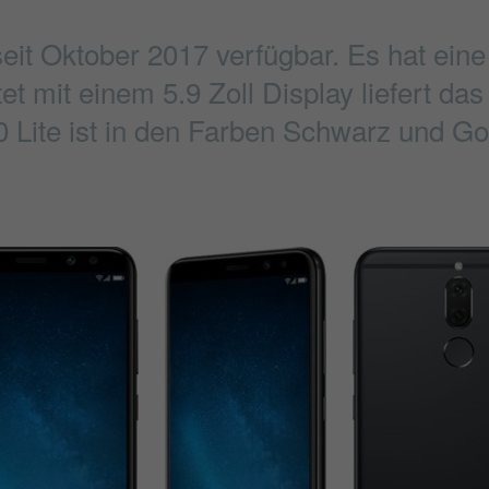
seit Oktober 2017 verfügbar. Es hat ei
 mit einem 5.9 Zoll Display liefert das
 Lite ist in den Farben Schwarz und Gold