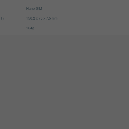
Nano-SIM
 T)
156.2 x 75 x 7.5 mm
164g