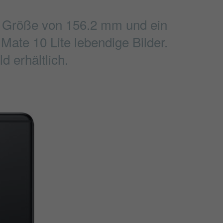
ne Größe von 156.2 mm und ein
 Mate 10 Lite lebendige Bilder.
 erhältlich.