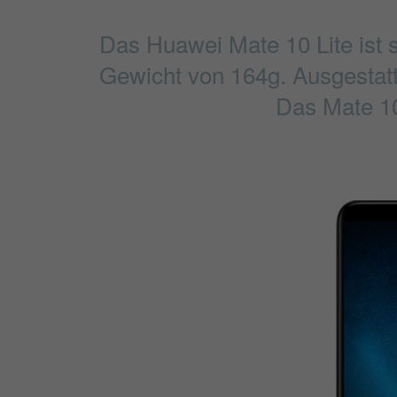
Das Huawei Mate 10 Lite ist 
Gewicht von 164g. Ausgestattet
Das Mate 10