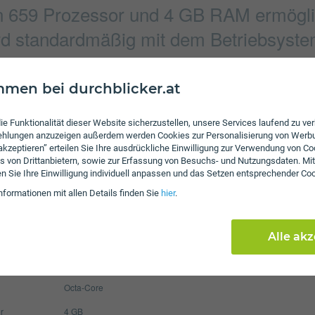
in 659 Prozessor und 4 GB RAM ermögli
d standardmäßig mit dem Betriebsystem
men bei durchblicker.at
Verbindung
4160 x 3120 Pixel
Bluetooth
ie Funktionalität dieser Website sicherzustellen, unsere Services laufend zu v
fehlungen anzuzeigen außerdem werden Cookies zur Personalisierung von Werb
4608 x 3456 Pixel
NFC
 akzeptieren” erteilen Sie Ihre ausdrückliche Einwilligung zur Verwendung von Co
s von Drittanbietern, sowie zur Erfassung von Besuchs- und Nutzungsdaten. Mit
WLAN
en Sie Ihre Einwilligung individuell anpassen und das Setzen entsprechender Co
Display
nformationen mit allen Details finden Sie
hier
.
3340 mAh
Pixel per Inch
409
Alle ak
max. 256 GB
Auflösung
108
m
Android 7.1 Nougat
Octa-Core
r
4 GB