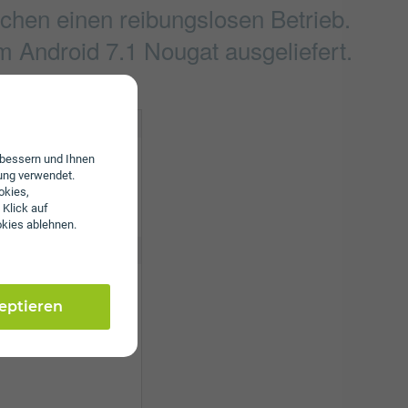
chen einen reibungslosen Betrieb.
 Android 7.1 Nougat ausgeliefert.
4.2
erbessern und Ihnen
ung verwendet.
okies,
 Klick auf
a/b/g/n/ac
okies ablehnen.
 ppi
zeptieren
0 x 2160 Pixel