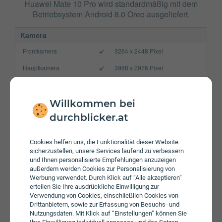
Huawei Mate 10 Pro wird standardmäßig mit dem
Betriebsystem Android 8.0 Oreo ausgeliefert.
Kamera
Frontkamera
3264 x 2448 Pixel
Hauptkamera
3968 x 2976 Pixel
Verbindung
Bluetooth
4.2
Willkommen bei
durchblicker.at
NFC
WLAN
a/b/g/n/ac
Cookies helfen uns, die Funktionalität dieser Website
sicherzustellen, unsere Services laufend zu verbessern
Gerät
und Ihnen personalisierte Empfehlungen anzuzeigen
Akku
4000 mAh
außerdem werden Cookies zur Personalisierung von
Werbung verwendet. Durch Klick auf “Alle akzeptieren”
Speicherkarte
erteilen Sie Ihre ausdrückliche Einwilligung zur
Verwendung von Cookies, einschließlich Cookies von
Betriebssystem
Android 8.0 Oreo
Drittanbietern, sowie zur Erfassung von Besuchs- und
Nutzungsdaten. Mit Klick auf “Einstellungen” können Sie
Prozessor
Octa-Core