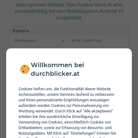
reibungslosen Betrieb. Das Huawei Nova 8i wird
standardmäßig mit dem Betriebsystem Android 10
ausgeliefert.
Kamera
Frontkamera
4619 x 3464 Pixel
Hauptkamera
9238 x 6928 Pixel
Verbindung
Willkommen bei
Bluetooth
5.0
durchblicker.at
NFC
Cookies helfen uns, die Funktionalität dieser Website
WLAN
a/​b/​g/​n/​ac
sicherzustellen, unsere Services laufend zu verbessern
und Ihnen personalisierte Empfehlungen anzuzeigen
Gerät
außerdem werden Cookies zur Personalisierung von
Werbung verwendet. Durch Klick auf “Alle akzeptieren”
Akku
4300 mAh
erteilen Sie Ihre ausdrückliche Einwilligung zur
Verwendung von Cookies, einschließlich Cookies von
Speicherkarte
Drittanbietern, sowie zur Erfassung von Besuchs- und
Nutzungsdaten. Mit Klick auf “Einstellungen” können Sie
Betriebssystem
Android 10