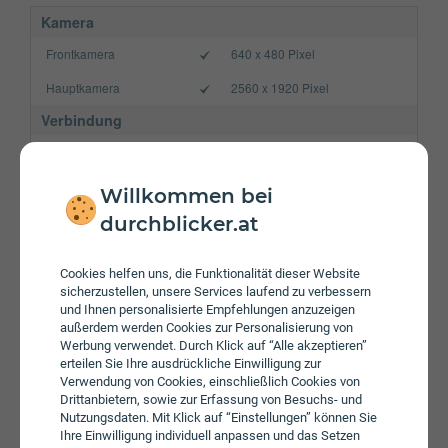
Kamera
Frontkamera
640 x 480 Pixel
Hauptkamera
2560 x 1920 Pixel
Verbindung
Bluetooth
4.0
NFC
Willkommen bei
WLAN
b/g/n
durchblicker.at
Gerät
Cookies helfen uns, die Funktionalität dieser Website
Akku
2100 mAh
sicherzustellen, unsere Services laufend zu verbessern
und Ihnen personalisierte Empfehlungen anzuzeigen
Speicherkarte
max. 32 GB
außerdem werden Cookies zur Personalisierung von
Werbung verwendet. Durch Klick auf “Alle akzeptieren”
Betriebssystem
Android 4.4 KitKat
erteilen Sie Ihre ausdrückliche Einwilligung zur
Verwendung von Cookies, einschließlich Cookies von
Prozessor
Dual-Core
Drittanbietern, sowie zur Erfassung von Besuchs- und
Nutzungsdaten. Mit Klick auf “Einstellungen” können Sie
Arbeitsspeicher
1 GB
Ihre Einwilligung individuell anpassen und das Setzen