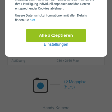
Prozessor
Octa-Core
Ihre Einwilligung individuell anpassen und das Setzen
Arbeitsspeicher
4 GB
entsprechender Cookies ablehnen.
Unsere Daten­schutz­informationen mit allen Details
SIM-Karte
Nano-SIM
finden Sie
hier
.
Größe (H x B x T)
158.4 x 75.6 x 8 mm
Gewicht
183g
Alle akzeptieren
Einstellungen
Display
Pixel per Inch
403 ppi
Auflösung
1080 x 2160 Pixel
12 Megapixel
(f1.75)
Handy-Kamera