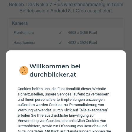
Betrieb. Das Nokia 7 Plus wird standardmäßig mit dem
Betriebsystem Android 8.1 Oreo ausgeliefert.
Kamera
Frontkamera
4608 x 3456 Pixel
Hauptkamera
4032 x 3024 Pixel
Verbindung
Bluetooth
5.0
Willkommen bei
NFC
durchblicker.at
WLAN
a/b/g/n/ac
Cookies helfen uns, die Funktionalität dieser Website
Gerät
sicherzustellen, unsere Services laufend zu verbessern
und Ihnen personalisierte Empfehlungen anzuzeigen
Akku
3800 mAh
außerdem werden Cookies zur Personalisierung von
Werbung verwendet. Durch Klick auf “Alle akzeptieren”
Speicherkarte
max. 256 GB
erteilen Sie Ihre ausdrückliche Einwilligung zur
Verwendung von Cookies, einschließlich Cookies von
Betriebssystem
Android 8.1 Oreo
Drittanbietern, sowie zur Erfassung von Besuchs- und
Nutzungsdaten. Mit Klick auf “Einstellungen” können Sie