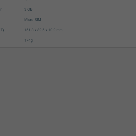
r
3 GB
Micro-SIM
 T)
151.3 x 82.5 x 10.2 mm
174g