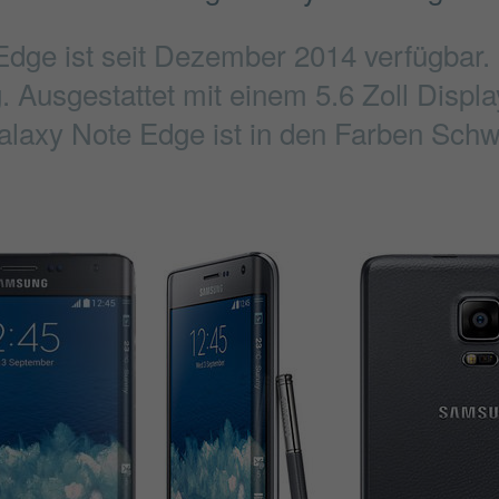
ge ist seit Dezember 2014 verfügbar. 
Ausgestattet mit einem 5.6 Zoll Displa
alaxy Note Edge ist in den Farben Schw