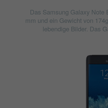
Das Samsung Galaxy Note Ed
mm und ein Gewicht von 174g. 
lebendige Bilder. Das G