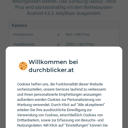
reibungslosen Betrieb. Das Samsung Galaxy Trend
Plus wird standardmäßig mit dem Betriebsystem
Android 4.2.2 JellyBean ausgeliefert.
Kamera
Frontkamera
640 x 480 Pixel
Hauptkamera
2560 x 1920 Pixel
Verbindung
Willkommen bei
Bluetooth
3.0
durchblicker.at
NFC
WLAN
b/g/n
Cookies helfen uns, die Funktionalität dieser Website
sicherzustellen, unsere Services laufend zu verbessern
Gerät
und Ihnen personalisierte Empfehlungen anzuzeigen
außerdem werden Cookies zur Personalisierung von
Akku
1500 mAh
Werbung verwendet. Durch Klick auf “Alle akzeptieren”
erteilen Sie Ihre ausdrückliche Einwilligung zur
Speicherkarte
max. 64 GB
Verwendung von Cookies, einschließlich Cookies von
Drittanbietern, sowie zur Erfassung von Besuchs- und
Betriebssystem
Android 4.2.2 JellyBean
Nutzungsdaten. Mit Klick auf “Einstellungen” können Sie