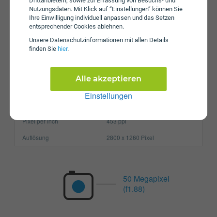
Drittanbietern, sowie zur Erfassung von Besuchs- und
Betriebssystem
Android 14
Nutzungsdaten. Mit Klick auf “Einstellungen” können Sie
Ihre Einwilligung individuell anpassen und das Setzen
Prozessor
Octa-Core
entsprechender Cookies ablehnen.
Arbeitsspeicher
12 GB
Unsere Daten­schutz­informationen mit allen Details
finden Sie
hier
.
SIM-Karte
Nano-SIM
Größe (H x B x T)
164.2 x 74.9 x 7.6 mm
Alle akzeptieren
Gewicht
190g
Einstellungen
Display
Pixel per Inch
453 ppi
Auflösung
2800 x 1260 Pixel
50 Megapixel
(f1.88)