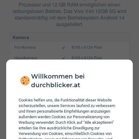
Prozessor und 12 GB RAM ermöglichen einen
reibungslosen Betrieb. Das Vivo V40 12GB 5G wird
standardmäßig mit dem Betriebsystem Android 14
ausgeliefert.
Kamera
Frontkamera
8165 x 6124 Pixel
Hauptkamera
8165 x 6124 Pixel
Verbindung
Willkommen bei
Bluetooth
5.4
durchblicker.at
NFC
WLAN
a/b/g/n/ac
Cookies helfen uns, die Funktionalität dieser Website
sicherzustellen, unsere Services laufend zu verbessern
Gerät
und Ihnen personalisierte Empfehlungen anzuzeigen
außerdem werden Cookies zur Personalisierung von
Akku
5500 mAh
Werbung verwendet. Durch Klick auf “Alle akzeptieren”
erteilen Sie Ihre ausdrückliche Einwilligung zur
Speicherkarte
Verwendung von Cookies, einschließlich Cookies von