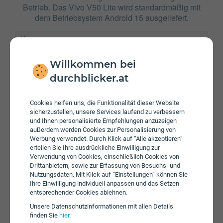
Betrieb. Das Vivo V50 Lite wird standardmäßig mit
dem Betriebsystem Android 15 ausgeliefert.
Kamera
Frontkamera
6532 x 4899 Pixel
Willkommen bei
Hauptkamera
8165 x 6124 Pixel
durchblicker.at
Verbindung
Cookies helfen uns, die Funktionalität dieser Website
Bluetooth
5.0
sicherzustellen, unsere Services laufend zu verbessern
NFC
und Ihnen personalisierte Empfehlungen anzuzeigen
außerdem werden Cookies zur Personalisierung von
WLAN
a/b/g/n/ac
Werbung verwendet. Durch Klick auf “Alle akzeptieren”
erteilen Sie Ihre ausdrückliche Einwilligung zur
Gerät
Verwendung von Cookies, einschließlich Cookies von
Drittanbietern, sowie zur Erfassung von Besuchs- und
Akku
6500 mAh
Nutzungsdaten. Mit Klick auf “Einstellungen” können Sie
Ihre Einwilligung individuell anpassen und das Setzen
Speicherkarte
entsprechender Cookies ablehnen.
Betriebssystem
Android 15
Unsere Daten­schutz­informationen mit allen Details
finden Sie
hier
.