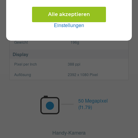
Prozessor
Octa-Core
Arbeitsspeicher
8 GB
Alle akzeptieren
SIM-Karte
Nano-SIM
Einstellungen
Größe (H x B x T)
163.8 x 76.3 x 7.8 mm
Gewicht
196g
Display
Pixel per Inch
388 ppi
Auflösung
2392 x 1080 Pixel
50 Megapixel
(f1.79)
Handy-Kamera