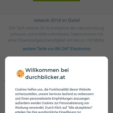
network 2018 im Detail
Der Tarif network 2018 ermöglicht die Internetnutzung
zuhause und enthält unlimitiertes Datenvolumen mit
einer Downloadgeschwindigkeit von bis zu 100 Mbit/s.
weitere Tarife von BK-DAT Electronics
Willkommen bei
Gebühren
durchblicker.at
Beim Tarif network 2018 fallen monatliche Gebühren von €
49,90 an. Weiters fallen einmalige Gebühren von bis zu €
Cookies helfen uns, die Funktionalität dieser Website
105,00 an. Die Einmalkosten können sich durch eine
sicherzustellen, unsere Services laufend zu verbessern
längere Bindungsfrist reduzieren.
und Ihnen personalisierte Empfehlungen anzuzeigen
außerdem werden Cookies zur Personalisierung von
Werbung verwendet. Durch Klick auf “Alle akzeptieren”
erteilen Sie Ihre ausdrückliche Einwilligung zur