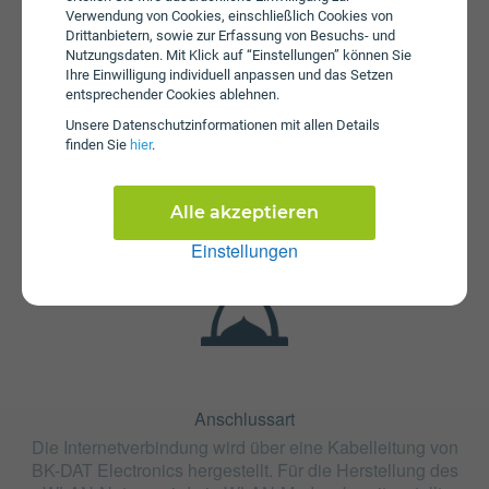
Verwendung von Cookies, einschließlich Cookies von
Drittanbietern, sowie zur Erfassung von Besuchs- und
Nutzungsdaten. Mit Klick auf “Einstellungen” können Sie
Ihre Einwilligung individuell anpassen und das Setzen
entsprechender Cookies ablehnen.
Fristen
Unsere Daten­schutz­informationen mit allen Details
Der Tarif network 2018 ist ohne Bindung oder mit 24
finden Sie
hier
.
Monaten Bindung erhältlich. Die Kündigungsfrist beträgt 2
Monate.
Alle akzeptieren
Einstellungen
Anschlussart
Die Internetverbindung wird über eine Kabelleitung von
BK-DAT Electronics hergestellt. Für die Herstellung des