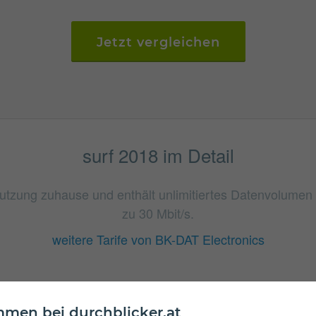
Jetzt vergleichen
surf 2018 im Detail
tnutzung zuhause und enthält unlimitiertes Datenvolume
zu 30 Mbit/s.
weitere Tarife von BK-DAT Electronics
men bei durchblicker.at