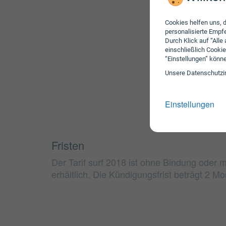
Cookies helfen uns, d
personalisierte Emp
Durch Klick auf “Alle
einschließlich Cookie
“Einstellungen” könn
Unsere Daten­schutz­i
Einstellungen
Fristen
Der Tarif surf 2018 ist ohne Bindung oder
erhältlich. Die Kündigungsfrist beträgt 2 Mo