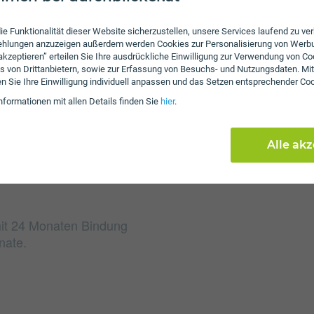
Gebühren
ie Funktionalität dieser Website sicherzustellen, unsere Services laufend zu v
fehlungen anzuzeigen außerdem werden Cookies zur Personalisierung von Werb
Beim Tarif surf 2018 fa
 akzeptieren” erteilen Sie Ihre ausdrückliche Einwilligung zur Verwendung von Co
s von Drittanbietern, sowie zur Erfassung von Besuchs- und Nutzungsdaten. Mit
Weiters fallen einmalig
en Sie Ihre Einwilligung individuell anpassen und das Setzen entsprechender Co
Einmalkosten können sic
nformationen mit allen Details finden Sie
hier
.
reduzieren.
Alle ak
 mit 24 Monaten Bindung
nate.