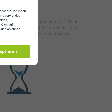
erbessern und Ihnen
ung verwendet.
llen monatliche Gebühren von € 21,90 an.
okies,
 Klick auf
e Gebühren von bis zu € 105,00 an. Die
okies ablehnen.
h durch eine längere Bindungsfrist
zeptieren