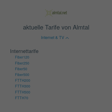
aktuelle Tarife von Almtal
Internet & TV
Internettarife
Fiber120
Fiber250
Fiber50
Fiber500
FTTH200
FTTH300
FTTH500
FTTH70