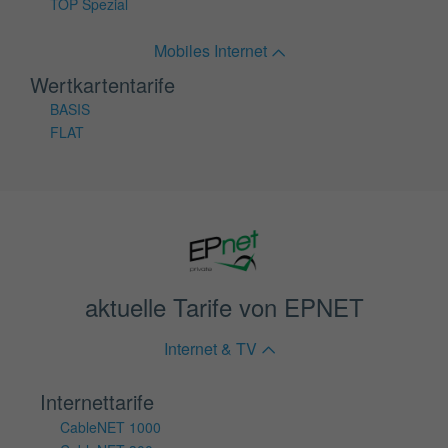
TOP Spezial
Mobiles Internet
Wertkartentarife
BASIS
FLAT
aktuelle Tarife von EPNET
Internet & TV
Internettarife
CableNET 1000