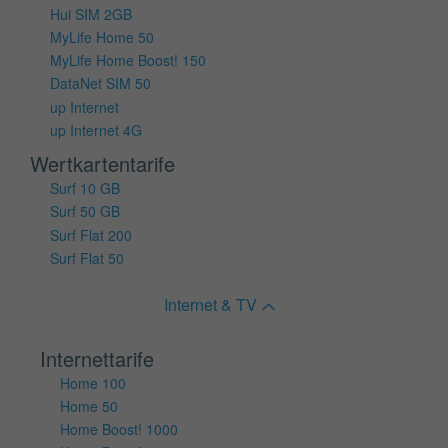
Hui SIM 2GB
MyLife Home 50
MyLife Home Boost! 150
DataNet SIM 50
up Internet
up Internet 4G
Wertkartentarife
Surf 10 GB
Surf 50 GB
Surf Flat 200
Surf Flat 50
Internet & TV
Internettarife
Home 100
Home 50
Home Boost! 1000