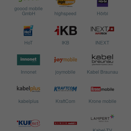
goood mobile
GmbH
highspeed
Hörbi
HoT
IKB
INEXT
Innonet
joymobile
Kabel Braunau
kabelplus
KraftCom
Krone mobile
Kabel-TV