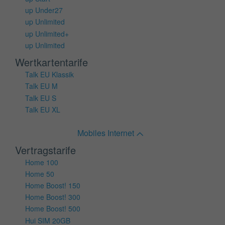
up Under27
up Unlimited
up Unlimited+
up Unlimited
Wertkartentarife
Talk EU Klassik
Talk EU M
Talk EU S
Talk EU XL
Mobiles Internet
Vertragstarife
Home 100
Home 50
Home Boost! 150
Home Boost! 300
Home Boost! 500
Hui SIM 20GB