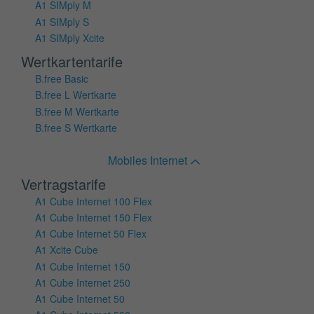
A1 SIMply M
A1 SIMply S
A1 SIMply Xcite
Wertkartentarife
B.free Basic
B.free L Wertkarte
B.free M Wertkarte
B.free S Wertkarte
Mobiles Internet
Vertragstarife
A1 Cube Internet 100 Flex
A1 Cube Internet 150 Flex
A1 Cube Internet 50 Flex
A1 Xcite Cube
A1 Cube Internet 150
A1 Cube Internet 250
A1 Cube Internet 50