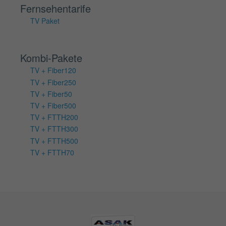
Fernsehentarife
TV Paket
Kombi-Pakete
TV + Fiber120
TV + Fiber250
TV + Fiber50
TV + Fiber500
TV + FTTH200
TV + FTTH300
TV + FTTH500
TV + FTTH70