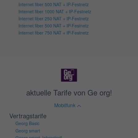
Internet fiber 500 NAT + IP-Festnetz
Internet fiber 1000 NAT + IP-Festnetz
Internet fiber 250 NAT + IP-Festnetz
Internet fiber 500 NAT + IP-Festnetz
Internet fiber 750 NAT + IP-Festnetz
aktuelle Tarife von Ge org!
Mobilfunk
Vertragstarife
Georg Basic
Georg smart
Georg smart Jahrestarif