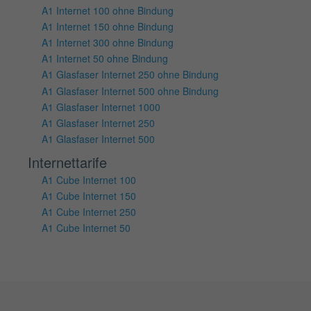
A1 Internet 100 ohne Bindung
A1 Internet 150 ohne Bindung
A1 Internet 300 ohne Bindung
A1 Internet 50 ohne Bindung
A1 Glasfaser Internet 250 ohne Bindung
A1 Glasfaser Internet 500 ohne Bindung
A1 Glasfaser Internet 1000
A1 Glasfaser Internet 250
A1 Glasfaser Internet 500
Internettarife
A1 Cube Internet 100
A1 Cube Internet 150
A1 Cube Internet 250
A1 Cube Internet 50