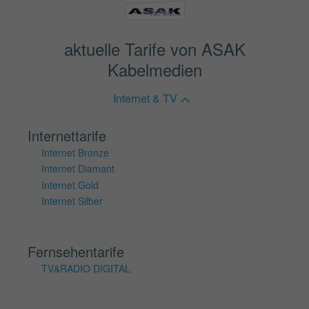
aktuelle Tarife von ASAK
Kabelmedien
Internet & TV
Internettarife
Internet Bronze
Internet Diamant
Internet Gold
Internet Silber
Fernsehentarife
TV&RADIO DIGITAL