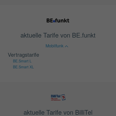
aktuelle Tarife von BE.funkt
Mobilfunk
Vertragstarife
BE.Smart L
BE.Smart XL
aktuelle Tarife von BilliTel