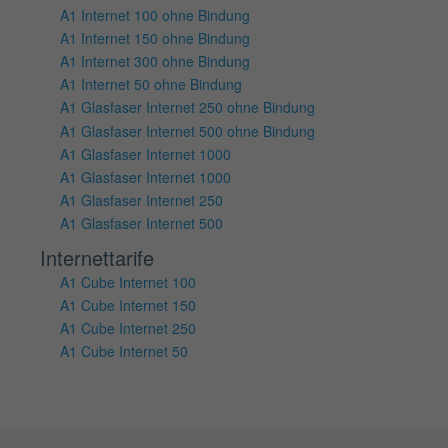
A1 Internet 100 ohne Bindung
A1 Internet 150 ohne Bindung
A1 Internet 300 ohne Bindung
A1 Internet 50 ohne Bindung
A1 Glasfaser Internet 250 ohne Bindung
A1 Glasfaser Internet 500 ohne Bindung
A1 Glasfaser Internet 1000
A1 Glasfaser Internet 1000
A1 Glasfaser Internet 250
A1 Glasfaser Internet 500
Internettarife
A1 Cube Internet 100
A1 Cube Internet 150
A1 Cube Internet 250
A1 Cube Internet 50