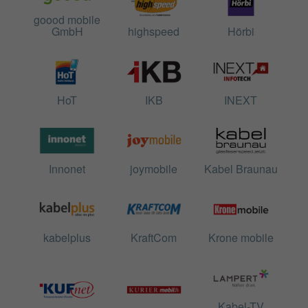
goood mobile
GmbH
highspeed
Hörbi
HoT
IKB
INEXT
Innonet
joymobile
Kabel Braunau
kabelplus
KraftCom
Krone mobile
Kabel-TV