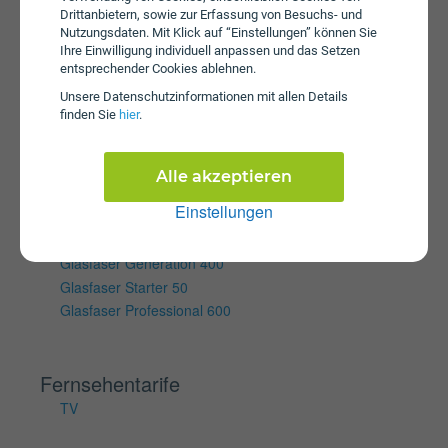
Nöhmer
Drittanbietern, sowie zur Erfassung von Besuchs- und
Nutzungsdaten. Mit Klick auf “Einstellungen” können Sie
Internet & TV
Ihre Einwilligung individuell anpassen und das Setzen
entsprechender Cookies ablehnen.
Internettarife
Unsere Daten­schutz­informationen mit allen Details
finden Sie
hier
.
BBOÖ Starter 1000
BBOÖ Starter 2500
BBOÖ Starter 300
Alle akzeptieren
BBOÖ Starter 500
Einstellungen
Glasfaser Giga 1000
Glasfaser Family 200
Glasfaser Generation 400
Glasfaser Starter 50
Glasfaser Professional 600
Fernsehentarife
TV