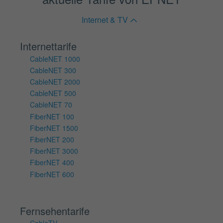
Internet & TV
Internettarife
CableNET 1000
CableNET 300
CableNET 2000
CableNET 500
CableNET 70
FiberNET 100
FiberNET 1500
FiberNET 200
FiberNET 3000
FiberNET 400
FiberNET 600
Fernsehentarife
CableTV