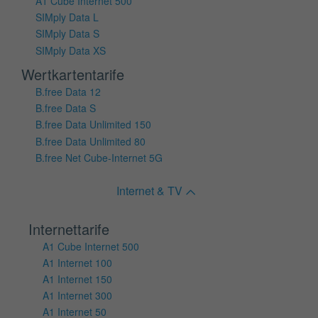
A1 Cube Internet 500
SIMply Data L
SIMply Data S
SIMply Data XS
Wertkartentarife
B.free Data 12
B.free Data S
B.free Data Unlimited 150
B.free Data Unlimited 80
B.free Net Cube-Internet 5G
Internet & TV
Internettarife
A1 Cube Internet 500
A1 Internet 100
A1 Internet 150
A1 Internet 300
A1 Internet 50