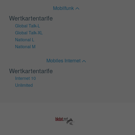
Mobilfunk
Wertkartentarife
Global Talk-L
Global Talk-XL
National L
National M
Mobiles Internet
Wertkartentarife
Internet 10
Unlimited