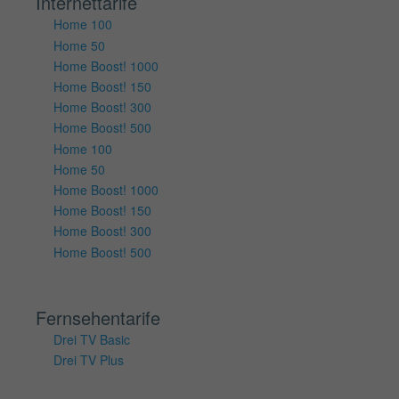
Internettarife
Home 100
Home 50
Home Boost! 1000
Home Boost! 150
Home Boost! 300
Home Boost! 500
Home 100
Home 50
Home Boost! 1000
Home Boost! 150
Home Boost! 300
Home Boost! 500
Fernsehentarife
Drei TV Basic
Drei TV Plus