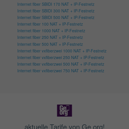
Internet fiber SBIDI 170 NAT + IP-Festnetz
Internet fiber SBIDI 300 NAT + IP-Festnetz
Internet fiber SBIDI 500 NAT + IP-Festnetz
Internet fiber 100 NAT + IP-Festnetz
Internet fiber 1000 NAT + IP-Festnetz
Internet fiber 250 NAT + IP-Festnetz
Internet fiber 500 NAT + IP-Festnetz
Internet fiber vxfiberzwei 1000 NAT + IP-Festnetz
Internet fiber vxfiberzwei 250 NAT + IP-Festnetz
Internet fiber vxfiberzwei 500 NAT + IP-Festnetz
Internet fiber vxfiberzwei 750 NAT + IP-Festnetz
aktuelle Tarife von Ge org!