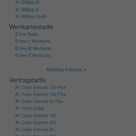
A1 SIMply M
A1 SIMply S
A1 SIMply Youth
Wertkartentarife
B.free Basic
B.free L Wertkarte
B.free M Wertkarte
B.free S Wertkarte
Mobiles Internet
Vertragstarife
A1 Cube Internet 100 Flex
A1 Cube Internet 150 Flex
A1 Cube Internet 50 Flex
A1 Youth Cube
A1 Cube Internet 150
A1 Cube Internet 250
A1 Cube Internet 50