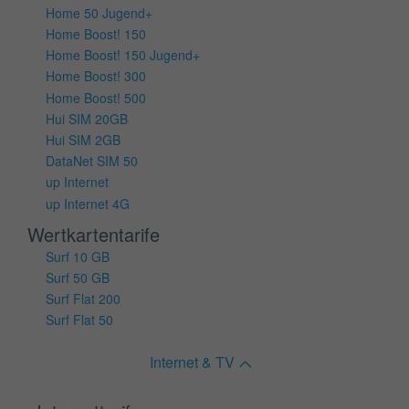
Home 50 Jugend+
Home Boost! 150
Home Boost! 150 Jugend+
Home Boost! 300
Home Boost! 500
Hui SIM 20GB
Hui SIM 2GB
DataNet SIM 50
up Internet
up Internet 4G
Wertkartentarife
Surf 10 GB
Surf 50 GB
Surf Flat 200
Surf Flat 50
Internet & TV