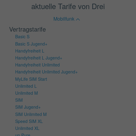
aktuelle Tarife von Drei
Mobilfunk
Vertragstarife
Basic S
Basic S Jugend+
Handyfreiheit L
Handyfreiheit L Jugend+
Handyfreiheit Unlimited
Handyfreiheit Unlimited Jugend+
MyLife SIM Start
Unlimited L
Unlimited M
SIM
SIM Jugend+
SIM Unlimited M
Speed SIM XL
Unlimited XL
up Pure