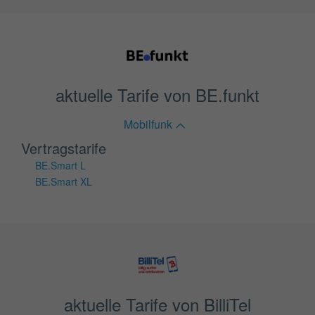
aktuelle Tarife von BE.funkt
Mobilfunk
Vertragstarife
BE.Smart L
BE.Smart XL
aktuelle Tarife von BilliTel