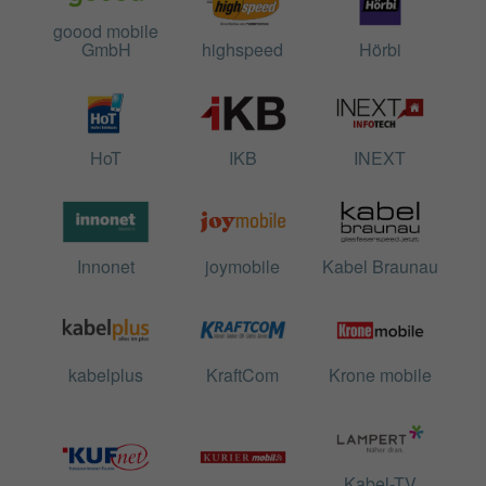
goood mobile
GmbH
highspeed
Hörbi
HoT
IKB
INEXT
Innonet
joymobile
Kabel Braunau
kabelplus
KraftCom
Krone mobile
Kabel-TV