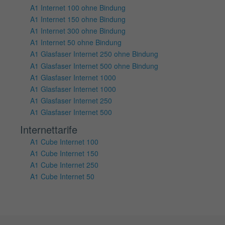
A1 Internet 100 ohne Bindung
A1 Internet 150 ohne Bindung
A1 Internet 300 ohne Bindung
A1 Internet 50 ohne Bindung
A1 Glasfaser Internet 250 ohne Bindung
A1 Glasfaser Internet 500 ohne Bindung
A1 Glasfaser Internet 1000
A1 Glasfaser Internet 1000
A1 Glasfaser Internet 250
A1 Glasfaser Internet 500
Internettarife
A1 Cube Internet 100
A1 Cube Internet 150
A1 Cube Internet 250
A1 Cube Internet 50