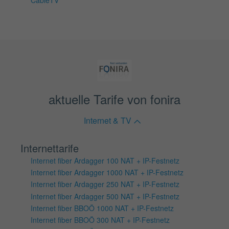
aktuelle Tarife von fonira
Internet & TV
Internettarife
Internet fiber Ardagger 100 NAT + IP-Festnetz
Internet fiber Ardagger 1000 NAT + IP-Festnetz
Internet fiber Ardagger 250 NAT + IP-Festnetz
Internet fiber Ardagger 500 NAT + IP-Festnetz
Internet fiber BBOÖ 1000 NAT + IP-Festnetz
Internet fiber BBOÖ 300 NAT + IP-Festnetz