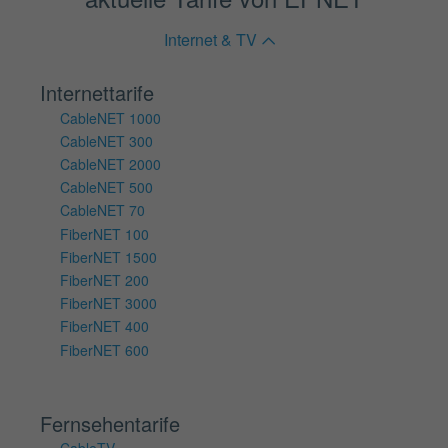
Internet & TV
Internettarife
CableNET 1000
CableNET 300
CableNET 2000
CableNET 500
CableNET 70
FiberNET 100
FiberNET 1500
FiberNET 200
FiberNET 3000
FiberNET 400
FiberNET 600
Fernsehentarife
CableTV