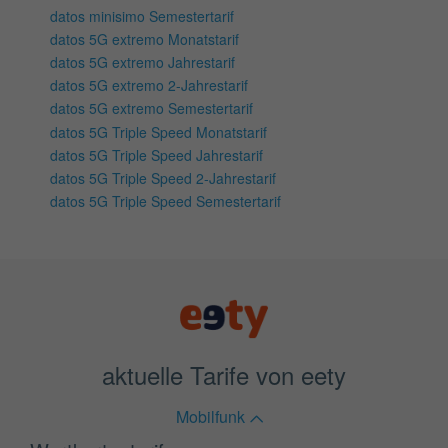
datos minisimo Semestertarif
datos 5G extremo Monatstarif
datos 5G extremo Jahrestarif
datos 5G extremo 2-Jahrestarif
datos 5G extremo Semestertarif
datos 5G Triple Speed Monatstarif
datos 5G Triple Speed Jahrestarif
datos 5G Triple Speed 2-Jahrestarif
datos 5G Triple Speed Semestertarif
aktuelle Tarife von eety
Mobilfunk