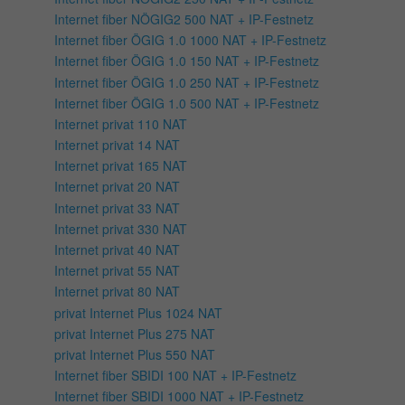
Internet fiber NÖGIG2 500 NAT + IP-Festnetz
Internet fiber ÖGIG 1.0 1000 NAT + IP-Festnetz
Internet fiber ÖGIG 1.0 150 NAT + IP-Festnetz
Internet fiber ÖGIG 1.0 250 NAT + IP-Festnetz
Internet fiber ÖGIG 1.0 500 NAT + IP-Festnetz
Internet privat 110 NAT
Internet privat 14 NAT
Internet privat 165 NAT
Internet privat 20 NAT
Internet privat 33 NAT
Internet privat 330 NAT
Internet privat 40 NAT
Internet privat 55 NAT
Internet privat 80 NAT
privat Internet Plus 1024 NAT
privat Internet Plus 275 NAT
privat Internet Plus 550 NAT
Internet fiber SBIDI 100 NAT + IP-Festnetz
Internet fiber SBIDI 1000 NAT + IP-Festnetz