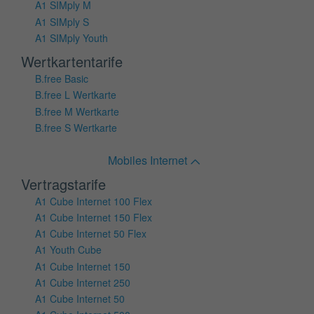
A1 SIMply M
A1 SIMply S
A1 SIMply Youth
Wertkartentarife
B.free Basic
B.free L Wertkarte
B.free M Wertkarte
B.free S Wertkarte
Mobiles Internet
Vertragstarife
A1 Cube Internet 100 Flex
A1 Cube Internet 150 Flex
A1 Cube Internet 50 Flex
A1 Youth Cube
A1 Cube Internet 150
A1 Cube Internet 250
A1 Cube Internet 50