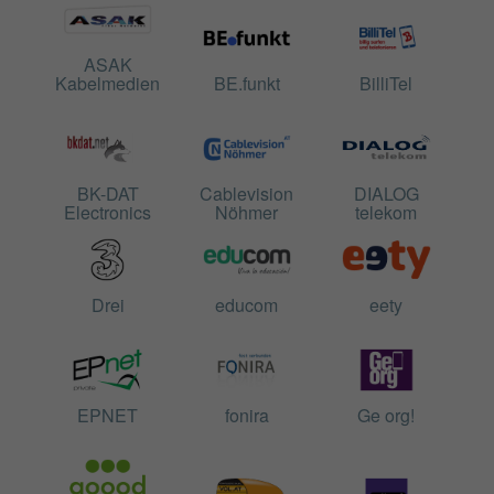
ASAK
Kabelmedien
BE.funkt
BilliTel
BK-DAT
Cablevision
DIALOG
Electronics
Nöhmer
telekom
Drei
educom
eety
EPNET
fonira
Ge org!