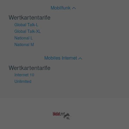
Mobilfunk
Wertkartentarife
Global Talk-L
Global Talk-XL
National L
National M
Mobiles Internet
Wertkartentarife
Internet 10
Unlimited