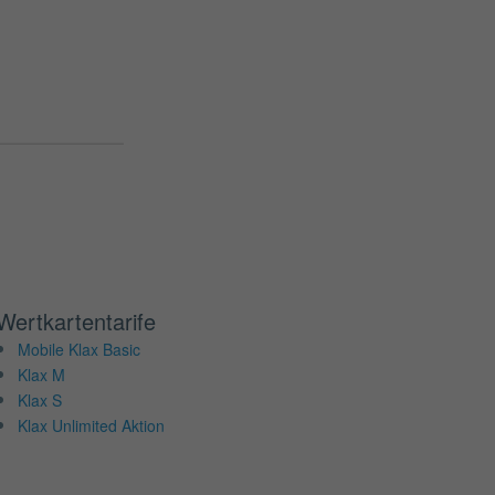
Wertkartentarife
Mobile Klax Basic
Klax M
Klax S
Klax Unlimited Aktion