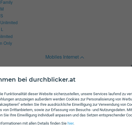
 Family
 M
 S
 Unlimited
 L
limited
m Only
Mobiles Internet
rnet
men bei durchblicker.at
ie Funktionalität dieser Website sicherzustellen, unsere Services laufend zu v
fehlungen anzuzeigen außerdem werden Cookies zur Personalisierung von Werb
 akzeptieren” erteilen Sie Ihre ausdrückliche Einwilligung zur Verwendung von Co
ng XS plus
s von Drittanbietern, sowie zur Erfassung von Besuchs- und Nutzungsdaten. Mit
S SIM Only
en Sie Ihre Einwilligung individuell anpassen und das Setzen entsprechender Co
nformationen mit allen Details finden Sie
hier
.