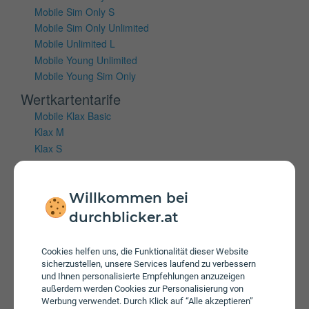
Mobile Sim Only S
Mobile Sim Only Unlimited
Mobile Unlimited L
Mobile Young Unlimited
Mobile Young Sim Only
Wertkartentarife
Mobile Klax Basic
Klax M
Klax S
Klax Unlimited Aktion
Mobiles Internet
Willkommen bei
durchblicker.at
Vertragstarife
Hi!Magenta Internet
Internet 5G M
Cookies helfen uns, die Funktionalität dieser Website
sicherzustellen, unsere Services laufend zu verbessern
Internet 5G S
und Ihnen personalisierte Empfehlungen anzuzeigen
Internet 5G S
außerdem werden Cookies zur Personalisierung von
Internet 5G XS
Werbung verwendet. Durch Klick auf “Alle akzeptieren”