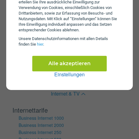
erteilen Sie Ihre ausdrückliche Einwilligung zur
Internet 5G Young XS plus
Verwendung von Cookies, einschließlich Cookies von
Tablet Internet S SIM Only
Drittanbietern, sowie zur Erfassung von Besuchs- und
Nutzungsdaten. Mit Klick auf “Einstellungen” können Sie
Wertkartentarife
Ihre Einwilligung individuell anpassen und das Setzen
Internet Klax S Box
entsprechender Cookies ablehnen.
Internet Klax M Box
Unsere Daten­schutz­informationen mit allen Details
Internet KLAX 5G L
finden Sie
hier
.
Internet Klax M
Internet Klax S
Alle akzeptieren
Mobile Internet Klax Basic
Mobile Internet Klax M
Einstellungen
Mobile Internet Klax S
Internet & TV
Internettarife
Business Internet 1000
Business Internet 2000
Business Internet 250