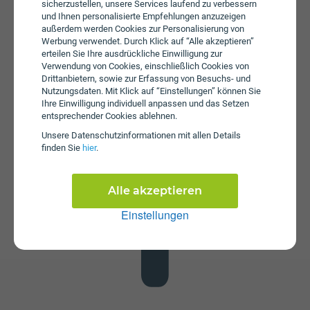
sicherzustellen, unsere Services laufend zu verbessern
und Ihnen personalisierte Empfehlungen anzuzeigen
außerdem werden Cookies zur Personalisierung von
Werbung verwendet. Durch Klick auf “Alle akzeptieren”
erteilen Sie Ihre ausdrückliche Einwilligung zur
Verwendung von Cookies, einschließlich Cookies von
Drittanbietern, sowie zur Erfassung von Besuchs- und
Nutzungsdaten. Mit Klick auf “Einstellungen” können Sie
Datenstick
Ihre Einwilligung individuell anpassen und das Setzen
Im Tarif MyLife Home ist kein Datenstick enthalten. Die
entsprechender Cookies ablehnen.
SIM-Karte kann in jedem gängigen Datenstick betrieben
Unsere Daten­schutz­informationen mit allen Details
werden, um Computer oder Laptop mit dem Internet zu
finden Sie
hier
.
verbinden. Alternativ kann die SIM-Karte von Drei auch in
Tablets verwendet werden.
Alle akzeptieren
Einstellungen