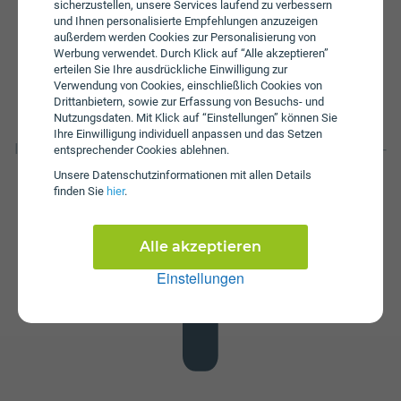
sicherzustellen, unsere Services laufend zu verbessern
und Ihnen personalisierte Empfehlungen anzuzeigen
außerdem werden Cookies zur Personalisierung von
Werbung verwendet. Durch Klick auf “Alle akzeptieren”
erteilen Sie Ihre ausdrückliche Einwilligung zur
Verwendung von Cookies, einschließlich Cookies von
Drittanbietern, sowie zur Erfassung von Besuchs- und
Nutzungsdaten. Mit Klick auf “Einstellungen” können Sie
Datenstick
Ihre Einwilligung individuell anpassen und das Setzen
Im Tarif PowerNet M ist kein Datenstick enthalten. Die SIM-
entsprechender Cookies ablehnen.
Karte kann in jedem gängigen Datenstick betrieben
Unsere Daten­schutz­informationen mit allen Details
werden, um Computer oder Laptop mit dem Internet zu
finden Sie
hier
.
verbinden. Alternativ kann die SIM-Karte von Drei auch in
Tablets verwendet werden.
Alle akzeptieren
Einstellungen