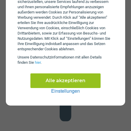
sicherzustellen, unsere Services laufend zu verbessern
und Ihnen personalisierte Empfehlungen anzuzeigen
außerdem werden Cookies zur Personalisierung von
Werbung verwendet. Durch Klick auf “Alle akzeptieren”
erteilen Sie Ihre ausdrückliche Einwilligung zur
Verwendung von Cookies, einschließlich Cookies von
Drittanbietern, sowie zur Erfassung von Besuchs- und
Nutzungsdaten. Mit Klick auf “Einstellungen” können Sie
Datenstick
Ihre Einwilligung individuell anpassen und das Setzen
Im Tarif DataNet SIM 80 ist kein Datenstick enthalten. Die
entsprechender Cookies ablehnen.
SIM-Karte kann in jedem gängigen Datenstick betrieben
Unsere Daten­schutz­informationen mit allen Details
werden, um Computer oder Laptop mit dem Internet zu
finden Sie
hier
.
verbinden. Alternativ kann die SIM-Karte von Drei auch in
Tablets verwendet werden.
Alle akzeptieren
Einstellungen