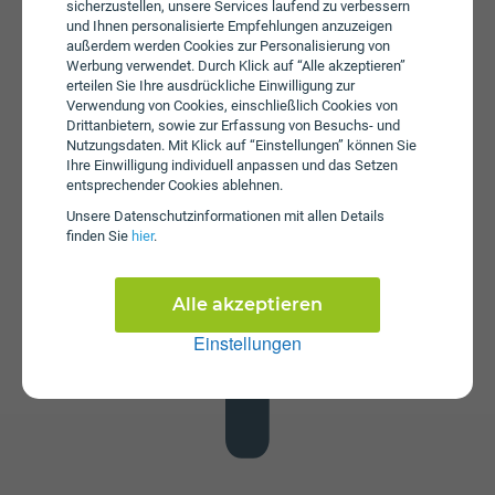
sicherzustellen, unsere Services laufend zu verbessern
und Ihnen personalisierte Empfehlungen anzuzeigen
außerdem werden Cookies zur Personalisierung von
Werbung verwendet. Durch Klick auf “Alle akzeptieren”
erteilen Sie Ihre ausdrückliche Einwilligung zur
Verwendung von Cookies, einschließlich Cookies von
Drittanbietern, sowie zur Erfassung von Besuchs- und
Nutzungsdaten. Mit Klick auf “Einstellungen” können Sie
Datenstick
Ihre Einwilligung individuell anpassen und das Setzen
Im Tarif StartNet SIM S ist kein Datenstick enthalten. Die
entsprechender Cookies ablehnen.
SIM-Karte kann in jedem gängigen Datenstick betrieben
Unsere Daten­schutz­informationen mit allen Details
werden, um Computer oder Laptop mit dem Internet zu
finden Sie
hier
.
verbinden. Alternativ kann die SIM-Karte von Drei auch in
Tablets verwendet werden.
Alle akzeptieren
Einstellungen