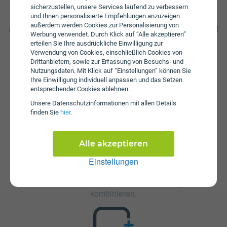
aufgebraucht ist muss ein zusätzliches Datenpaket von
sicherzustellen, unsere Services laufend zu verbessern
Drei hinzugenommen werden, um wieder mobilen Zugriff
und Ihnen personalisierte Empfehlungen anzuzeigen
außerdem werden Cookies zur Personalisierung von
auf das Internet zu haben. Zusätzlich fällt beim Perfect SIM
Werbung verwendet. Durch Klick auf “Alle akzeptieren”
S eine Aktivierungsgebühr in Höhe von € 69,90 an. Die
erteilen Sie Ihre ausdrückliche Einwilligung zur
jährliche Servicepauschale beträgt € 27.
Verwendung von Cookies, einschließlich Cookies von
Drittanbietern, sowie zur Erfassung von Besuchs- und
Nutzungsdaten. Mit Klick auf “Einstellungen” können Sie
Ihre Einwilligung individuell anpassen und das Setzen
entsprechender Cookies ablehnen.
Unsere Daten­schutz­informationen mit allen Details
finden Sie
hier
.
Zusatzpakete
Alle akzeptieren
Perfect SIM S ist mit verschiedenen Zusatzangeboten
erweiterbar. Mehr über kombinierbare Zusatzprodukte
Einstellungen
erfahren Sie in unserm Handytarif-Rechner. Dort können
Sie den Tarif nach Belieben mit anderen Angeboten
kombinieren.