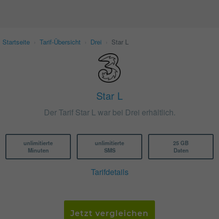
Startseite
›
Tarif-Übersicht
›
Drei
›
Star L
Star L
Der Tarif Star L war bei Drei erhältlich.
unlimitierte
unlimitierte
25 GB
Minuten
SMS
Daten
Tarifdetails
Jetzt vergleichen