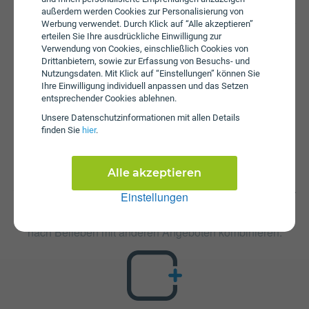
Drei hinzugenommen werden, um wieder mobilen Zugriff
außerdem werden Cookies zur Personalisierung von
auf das Internet zu haben. Zusätzlich fällt beim Star L eine
Werbung verwendet. Durch Klick auf “Alle akzeptieren”
Aktivierungsgebühr in Höhe von € 69 an. Die jährliche
erteilen Sie Ihre ausdrückliche Einwilligung zur
Verwendung von Cookies, einschließlich Cookies von
Servicepauschale beträgt € 25.
Drittanbietern, sowie zur Erfassung von Besuchs- und
Nutzungsdaten. Mit Klick auf “Einstellungen” können Sie
Ihre Einwilligung individuell anpassen und das Setzen
entsprechender Cookies ablehnen.
Unsere Daten­schutz­informationen mit allen Details
finden Sie
hier
.
Zusatzpakete
Alle akzeptieren
Star L ist mit verschiedenen Zusatzangeboten erweiterbar.
Einstellungen
Mehr über kombinierbare Zusatzprodukte erfahren Sie in
unserm Handytarif-Rechner. Dort können Sie den Tarif
nach Belieben mit anderen Angeboten kombinieren.