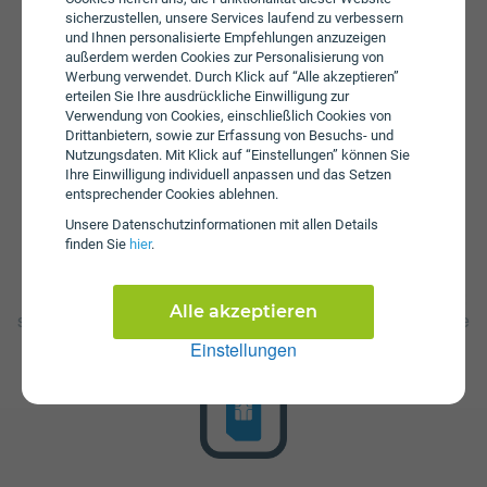
sind Zusatzpakete zum Aufstocken von SMS erhältlich.
sicherzustellen, unsere Services laufend zu verbessern
Bei einem Wertkarten-Tarif wird keine Servicepauschale
und Ihnen personalisierte Empfehlungen anzuzeigen
erhoben.
außerdem werden Cookies zur Personalisierung von
Werbung verwendet. Durch Klick auf “Alle akzeptieren”
erteilen Sie Ihre ausdrückliche Einwilligung zur
Verwendung von Cookies, einschließlich Cookies von
Drittanbietern, sowie zur Erfassung von Besuchs- und
Nutzungsdaten. Mit Klick auf “Einstellungen” können Sie
Ihre Einwilligung individuell anpassen und das Setzen
entsprechender Cookies ablehnen.
Unsere Daten­schutz­informationen mit allen Details
Startpaket
finden Sie
hier
.
Die SIM-Karte ist im Startpaket enthalten. Dieses kann bei
Drei zum Preis von € 9,90 erworben werden. Im Starpaket
Alle akzeptieren
sind 1000 Minuten, 1000 SMS und 4000 MB enthalten. Die
Gültigkeit der Einheiten beträgt 30 Tage.
Einstellungen