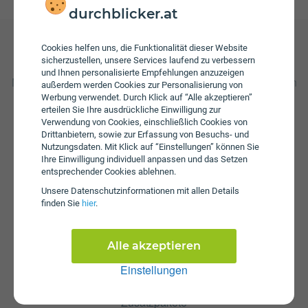
durchblicker.at
Cookies helfen uns, die Funktionalität dieser Website
sicherzustellen, unsere Services laufend zu verbessern
Gebühren
und Ihnen personalisierte Empfehlungen anzuzeigen
Nach Verbrauch der inkludierten Einheiten fallen Kosten in
außerdem werden Cookies zur Personalisierung von
Höhe von 35 ct/€ pro Minute und 35 ct/€ pro versendeter
Werbung verwendet. Durch Klick auf “Alle akzeptieren”
SMS an. Wenn das inkludierte Datenvolumen
erteilen Sie Ihre ausdrückliche Einwilligung zur
Verwendung von Cookies, einschließlich Cookies von
aufgebraucht ist muss ein zusätzliches Datenpaket von
Drittanbietern, sowie zur Erfassung von Besuchs- und
Drei hinzugenommen werden, um wieder mobilen Zugriff
Nutzungsdaten. Mit Klick auf “Einstellungen” können Sie
auf das Internet zu haben. Zusätzlich fällt beim Unlimited
Ihre Einwilligung individuell anpassen und das Setzen
XXL eine Aktivierungsgebühr in Höhe von € 9,90 an. Die
entsprechender Cookies ablehnen.
jährliche Servicepauschale beträgt € 0.
Unsere Daten­schutz­informationen mit allen Details
finden Sie
hier
.
Alle akzeptieren
Einstellungen
Zusatzpakete