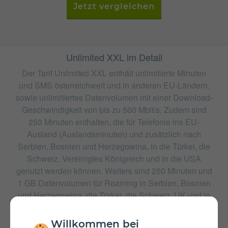
Jetzt vergleichen
Unlimited XXL im Detail
Der Tarif Unlimited XXL enthält unlimitierte Minuten
und SMS österreichweit und in anderen EU-Ländern,
sowie unlimitiertes Datenvolumen mit einer Download-
Geschwindigkeit von bis zu 500 Mbit/s. Zudem sind
250 Minuten enthalten, die für Telefonie ins EU-
Ausland (Auslandsminuten) und zusätzlich nach
Serbien, Bosnien und Herzegowina, in die Türkei, die
Schweiz, Vereinigtes Königreich und in die USA
genutzt werden können. Weiters sind 250 Minuten und
1 GB Datenvolumen für Roaming in Serbien, Bosnien
und Herzegowina, die Türkei, die Schweiz, UK und in
die USA enthalten.
Willkommen bei
weitere Tarife von Drei