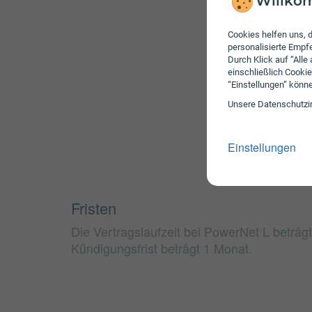
Willkom
Cookies helfen uns, d
personalisierte Emp
Durch Klick auf “Alle
einschließlich Cookie
“Einstellungen” könn
Unsere Daten­schutz­i
Einstellungen
Fristen
Die Vertragslaufzeit bei PowerNet L beträg
Kündigungsfrist beträgt 1 Monat.