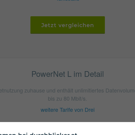
Jetzt vergleichen
PowerNet L im Detail
rnetnutzung zuhause und enthält unlimitiertes Datenvolu
bis zu 80 Mbit/s.
weitere Tarife von Drei