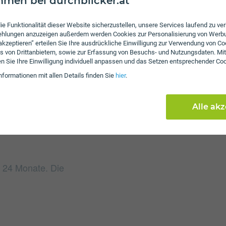
men bei durchblicker.at
ie Funktionalität dieser Website sicherzustellen, unsere Services laufend zu v
fehlungen anzuzeigen außerdem werden Cookies zur Personalisierung von Werb
Gebühren
 akzeptieren” erteilen Sie Ihre ausdrückliche Einwilligung zur Verwendung von Co
s von Drittanbietern, sowie zur Erfassung von Besuchs- und Nutzungsdaten. Mit
Beim Tarif PowerNet L f
en Sie Ihre Einwilligung individuell anpassen und das Setzen entsprechender Co
Die jährliche Servicepau
nformationen mit allen Details finden Sie
hier
.
einmalige Gebühren von 
Alle ak
t 24 Monate. Die