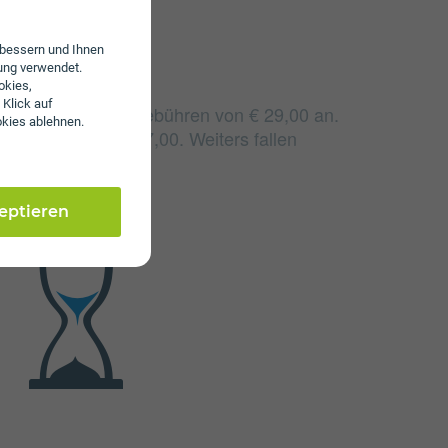
erbessern und Ihnen
ung verwendet.
okies,
 Klick auf
allen monatliche Gebühren von € 29,00 an.
okies ablehnen.
schale beträgt € 27,00. Weiters fallen
bis zu € 69,90 an.
zeptieren