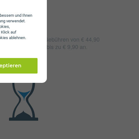
erbessern und Ihnen
ung verwendet.
okies,
 Klick auf
 fallen monatliche Gebühren von € 44,90
okies ablehnen.
lige Gebühren von bis zu € 9,90 an.
zeptieren