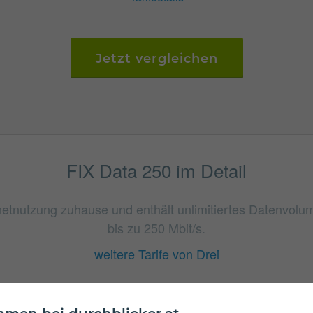
Jetzt vergleichen
FIX Data 250 im Detail
ernetnutzung zuhause und enthält unlimitiertes Datenvol
bis zu 250 Mbit/s.
weitere Tarife von Drei