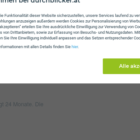
men bei durchblicker.at
ie Funktionalität dieser Website sicherzustellen, unsere Services laufend zu v
fehlungen anzuzeigen außerdem werden Cookies zur Personalisierung von Werb
Gebühren
 akzeptieren” erteilen Sie Ihre ausdrückliche Einwilligung zur Verwendung von Co
s von Drittanbietern, sowie zur Erfassung von Besuchs- und Nutzungsdaten. Mit
Beim Tarif FIX Data 250
en Sie Ihre Einwilligung individuell anpassen und das Setzen entsprechender Co
an. Weiters fallen einma
nformationen mit allen Details finden Sie
hier
.
Alle ak
ägt 24 Monate. Die