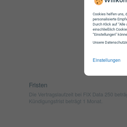
Willkom
Cookies helfen uns, d
personalisierte Emp
Durch Klick auf “Alle
einschließlich Cookie
“Einstellungen” könn
Unsere Daten­schutz­i
Einstellungen
Fristen
Die Vertragslaufzeit bei FIX Data 250 betr
Kündigungsfrist beträgt 1 Monat.