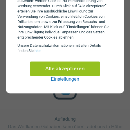
außerdem werden Cookies zur Personalisierung von
Werbung verwendet. Durch Klick auf “Alle akzeptieren”
erteilen Sie Ihre ausdrückliche Einwilligung zur
Verwendung von Cookies, einschließlich Cookies von
Drittanbietern, sowie zur Erfassung von Besuchs- und
Nutzungsdaten. Mit Klick auf “Einstellungen” können Sie
Ihre Einwilligung individuell anpassen und das Setzen
entsprechender Cookies ablehnen.
Startpaket
Unsere Daten­schutz­informationen mit allen Details
Die SIM-Karte zum Tarif vamos infinito Monatstarif ist
finden Sie
hier
.
kostenlos und über die Webseite von educom erhältlich.
Tarifoptionen können nach Erhalt der Karte hinzugebucht
werden.
Alle akzeptieren
Einstellungen
Aufladung
Das Wertkarten-Guthaben kann über Ladebons in Höhe