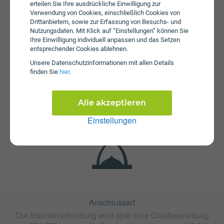
erteilen Sie Ihre ausdrückliche Einwilligung zur
Verwendung von Cookies, einschließlich Cookies von
Drittanbietern, sowie zur Erfassung von Besuchs- und
Nutzungsdaten. Mit Klick auf “Einstellungen” können Sie
Ihre Einwilligung individuell anpassen und das Setzen
entsprechender Cookies ablehnen.
Fristen
Unsere Daten­schutz­informationen mit allen Details
finden Sie
hier
.
Der Tarif FiberNET 180 ist mit 12 Monaten oder mit 24
Monaten Bindung erhältlich. Die Kündigungsfrist beträgt 3
Monate.
Alle akzeptieren
Einstellungen
Anschlussart
Die Internetverbindung wird über eine Glasfaserleitung