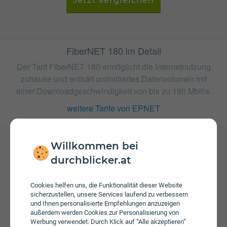
Jetzt vergleichen
FiberNET 180 im Detail
Der Tarif FiberNET 180 ermöglicht die Internetnutzung
zuhause und enthält unlimitiertes Datenvolumen mit
einer Downloadgeschwindigkeit von bis zu 180 Mbit/s.
weitere Tarife von EPNET
Willkommen bei
Gebühren
durchblicker.at
Beim Tarif FiberNET 180 fallen monatliche Gebühren von
€ 39,90 an. Weiters fallen einmalige Gebühren von bis zu
Cookies helfen uns, die Funktionalität dieser Website
€ 49,00 an. Die Einmalkosten können sich durch eine
sicherzustellen, unsere Services laufend zu verbessern
längere Bindungsfrist reduzieren.
und Ihnen personalisierte Empfehlungen anzuzeigen
außerdem werden Cookies zur Personalisierung von
Werbung verwendet. Durch Klick auf “Alle akzeptieren”