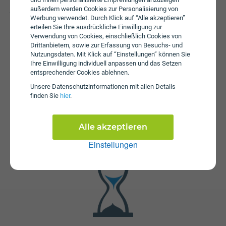
Beim Tarif Internet fiber Neustadtl 1000 NAT + IP-Festnetz
außerdem werden Cookies zur Personalisierung von
fallen monatliche Gebühren von € 97,00 an. Weiters fallen
Werbung verwendet. Durch Klick auf “Alle akzeptieren”
einmalige Gebühren von bis zu € 84,00 an.
erteilen Sie Ihre ausdrückliche Einwilligung zur
Verwendung von Cookies, einschließlich Cookies von
Drittanbietern, sowie zur Erfassung von Besuchs- und
Nutzungsdaten. Mit Klick auf “Einstellungen” können Sie
Ihre Einwilligung individuell anpassen und das Setzen
entsprechender Cookies ablehnen.
Unsere Daten­schutz­informationen mit allen Details
finden Sie
hier
.
Fristen
Die Vertragslaufzeit bei Internet fiber Neustadtl 1000 NAT
Alle akzeptieren
+ IP-Festnetz beträgt 24 Monate. Die Kündigungsfrist
Einstellungen
beträgt 1 Monat.