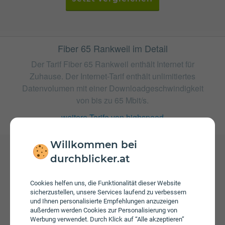
Fiber 65 Rankweil im Detail
Der Tarif Fiber 65 Rankweil enthält Internet für
Zuhause. Der Internet-Tarif enthält unlimitiertes
Datenvolumen mit einer Downloadgeschwindigkeit
von bis zu 65 Mbit/s.
weitere Tarife von highspeed
Willkommen bei
durchblicker.at
Gebühren
Beim Tarif Fiber 65 Rankweil fallen monatliche Gebühren
Cookies helfen uns, die Funktionalität dieser Website
von € 23,99 an. Die jährliche Servicepauschale beträgt €
sicherzustellen, unsere Services laufend zu verbessern
34,90. Weiters fallen einmalige Gebühren von bis zu €
und Ihnen personalisierte Empfehlungen anzuzeigen
außerdem werden Cookies zur Personalisierung von
79,00 an.
Werbung verwendet. Durch Klick auf “Alle akzeptieren”