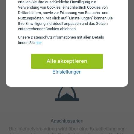
erteilen Sie Ihre ausdrückliche Einwilligung zur
Verwendung von Cookies, einschließlich Cookies von
Drittanbietern, sowie zur Erfassung von Besuchs- und
Nutzungsdaten. Mit Klick auf “Einstellungen” können Sie
Ihre Einwilligung individuell anpassen und das Setzen
entsprechender Cookies ablehnen.
Unsere Daten­schutz­informationen mit allen Details
finden Sie
hier
.
Fristen
Die Vertragslaufzeit bei Fiber 65 Rankweil beträgt 24
Monate. Die Kündigungsfrist beträgt 1 Monat.
Alle akzeptieren
Einstellungen
Anschlussarten
Die Internetverbindung wird über eine Kabelleitung von