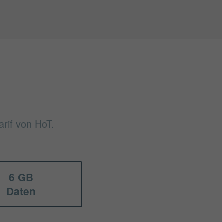
arif von HoT.
6 GB
Daten