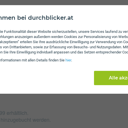
men bei durchblicker.at
Gebühren
Nach Verbrauch der inkl
ie Funktionalität dieser Website sicherzustellen, unsere Services laufend zu v
von 4 ct/€ pro Minute u
fehlungen anzuzeigen außerdem werden Cookies zur Personalisierung von Werb
 akzeptieren” erteilen Sie Ihre ausdrückliche Einwilligung zur Verwendung von Co
das inkludierte Datenvo
s von Drittanbietern, sowie zur Erfassung von Besuchs- und Nutzungsdaten. Mit
Mbit/s weitersurfen. Es
en Sie Ihre Einwilligung individuell anpassen und das Setzen entsprechender Co
Minuten, SMS und Daten 
nformationen mit allen Details finden Sie
hier
.
keine Servicepauschale
Alle ak
9 erhältlich.
e hinzugebucht werden.