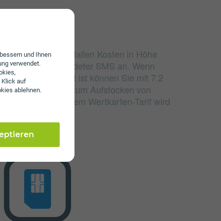
udierten Einheiten fallen Kosten in Höhe
erbessern und Ihnen
nd 4 ct/€ pro versendeter SMS an. Wenn
ung verwendet.
okies,
lumen aufgebraucht ist können Sie mit 7.2
 Klick auf
 sind Zusatzpakete zum Aufstocken von
okies ablehnen.
erhältlich. Bei einem Wertkarten-Tarif wird
 erhoben.
zeptieren