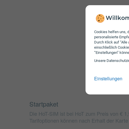
Willkom
Cookies helfen uns, d
personalisierte Emp
Durch Klick auf “Alle
einschließlich Cookie
“Einstellungen” könn
Unsere Daten­schutz­i
Einstellungen
Startpaket
Die HoT-SIM ist bei HoT zum Preis von € 1,9
Tarifoptionen können nach Erhalt der Kart