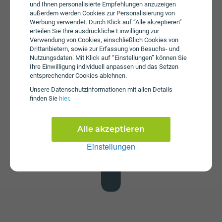
und Ihnen personalisierte Empfehlungen anzuzeigen
außerdem werden Cookies zur Personalisierung von
Werbung verwendet. Durch Klick auf “Alle akzeptieren”
erteilen Sie Ihre ausdrückliche Einwilligung zur
Verwendung von Cookies, einschließlich Cookies von
Drittanbietern, sowie zur Erfassung von Besuchs- und
Datenstick
Nutzungsdaten. Mit Klick auf “Einstellungen” können Sie
Im Tarif Fiber Flex 50 ist kein Datenstick enthalten. Die
Ihre Einwilligung individuell anpassen und das Setzen
entsprechender Cookies ablehnen.
SIM-Karte kann in jedem gängigen Datenstick betrieben
werden, um Computer oder Laptop mit dem Internet zu
Unsere Daten­schutz­informationen mit allen Details
verbinden. Alternativ kann die SIM-Karte von IKB auch in
finden Sie
hier
.
Tablets verwendet werden.
Alle akzeptieren
Einstellungen