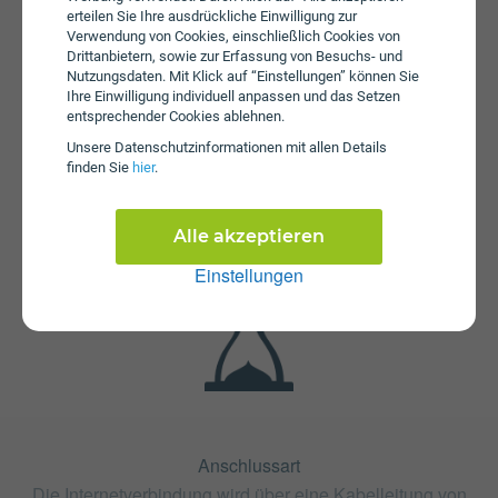
erteilen Sie Ihre ausdrückliche Einwilligung zur
Verwendung von Cookies, einschließlich Cookies von
Drittanbietern, sowie zur Erfassung von Besuchs- und
Nutzungsdaten. Mit Klick auf “Einstellungen” können Sie
Ihre Einwilligung individuell anpassen und das Setzen
entsprechender Cookies ablehnen.
Unsere Daten­schutz­informationen mit allen Details
Fristen
finden Sie
hier
.
Der Tarif Fiber Flat 500 ist ohne Mindestvertragslaufzeit
(ohne Bindung) erhältlich. Die Kündigungsfrist beträgt 1
Monat.
Alle akzeptieren
Einstellungen
Anschlussart
Die Internetverbindung wird über eine Kabelleitung von