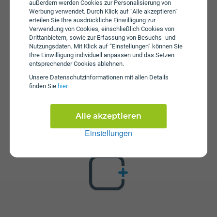
außerdem werden Cookies zur Personalisierung von
wird keine Servicepauschale erhoben.
Werbung verwendet. Durch Klick auf “Alle akzeptieren”
erteilen Sie Ihre ausdrückliche Einwilligung zur
Verwendung von Cookies, einschließlich Cookies von
Drittanbietern, sowie zur Erfassung von Besuchs- und
Nutzungsdaten. Mit Klick auf “Einstellungen” können Sie
Ihre Einwilligung individuell anpassen und das Setzen
entsprechender Cookies ablehnen.
Unsere Daten­schutz­informationen mit allen Details
finden Sie
hier
.
Zusatzpakete
SMART PLUS Jahrestarif ist mit verschiedenen
Zusatzangeboten erweiterbar. Mehr über kombinierbare
Alle akzeptieren
Zusatzprodukte erfahren Sie in unserm Handytarif-
Rechner. Dort können Sie den Tarif nach Belieben mit
Einstellungen
anderen Angeboten kombinieren.