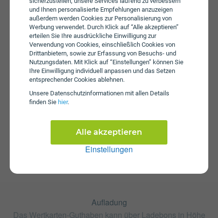
Bei einem Wertkarten-Tarif wird keine Servicepauschale
sicherzustellen, unsere Services laufend zu verbessern
erhoben.
und Ihnen personalisierte Empfehlungen anzuzeigen
außerdem werden Cookies zur Personalisierung von
Werbung verwendet. Durch Klick auf “Alle akzeptieren”
erteilen Sie Ihre ausdrückliche Einwilligung zur
Verwendung von Cookies, einschließlich Cookies von
Drittanbietern, sowie zur Erfassung von Besuchs- und
Nutzungsdaten. Mit Klick auf “Einstellungen” können Sie
Ihre Einwilligung individuell anpassen und das Setzen
entsprechender Cookies ablehnen.
Unsere Daten­schutz­informationen mit allen Details
Startpaket
finden Sie
hier
.
Die SIM-Karte ist im SIM-Karte enthalten. Dieses kann bei
Lidl Connect zum Preis von € 0,99 erworben werden.
Alle akzeptieren
Einstellungen
Aufladung
Das Wertkarten-Guthaben kann über Ladebons in Höhe