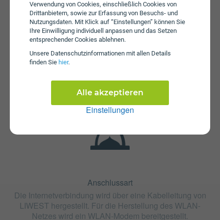
Verwendung von Cookies, einschließlich Cookies von
Drittanbietern, sowie zur Erfassung von Besuchs- und
Nutzungsdaten. Mit Klick auf “Einstellungen” können Sie
Ihre Einwilligung individuell anpassen und das Setzen
entsprechender Cookies ablehnen.
Unsere Daten­schutz­informationen mit allen Details
Fristen
finden Sie
hier
.
Die Vertragslaufzeit bei Internet SOLO Startklar beträgt 24
Monate. Die Kündigungsfrist beträgt 1 Monat.
Alle akzeptieren
Einstellungen
Anschlussart
Die Internetverbindung wird über eine Kabelleitung von
LIWEST hergestellt. Für die Herstellung des WLAN-
Netzes wird ein WLAN-Modem bereitgestellt.