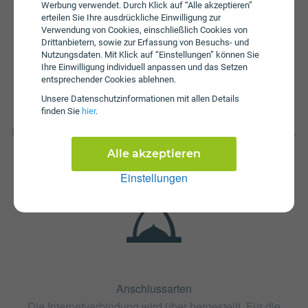
Werbung verwendet. Durch Klick auf “Alle akzeptieren”
erteilen Sie Ihre ausdrückliche Einwilligung zur
Verwendung von Cookies, einschließlich Cookies von
Drittanbietern, sowie zur Erfassung von Besuchs- und
Nutzungsdaten. Mit Klick auf “Einstellungen” können Sie
Ihre Einwilligung individuell anpassen und das Setzen
entsprechender Cookies ablehnen.
Unsere Daten­schutz­informationen mit allen Details
Fristen
finden Sie
hier
.
Die Vertragslaufzeit bei Kati Next Mega beträgt 24 Monate.
Die Kündigungsfrist beträgt 1 Monat.
Alle akzeptieren
Einstellungen
Anschlussarten
Die Internetverbindung wird über hergestellt. Für die