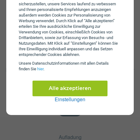
Bei einem Wertkarten-Tarif wird keine Servicepauschale
sicherzustellen, unsere Services laufend zu verbessern
erhoben.
und Ihnen personalisierte Empfehlungen anzuzeigen
außerdem werden Cookies zur Personalisierung von
Werbung verwendet. Durch Klick auf “Alle akzeptieren”
erteilen Sie Ihre ausdrückliche Einwilligung zur
Verwendung von Cookies, einschließlich Cookies von
Drittanbietern, sowie zur Erfassung von Besuchs- und
Nutzungsdaten. Mit Klick auf “Einstellungen” können Sie
Ihre Einwilligung individuell anpassen und das Setzen
entsprechender Cookies ablehnen.
Startpaket
Unsere Daten­schutz­informationen mit allen Details
Die SIM-Karte zum Tarif TAKE IT 15 ist kostenlos und über
finden Sie
hier
.
die Webseite von Lycamobile erhältlich. Tarifoptionen
können nach Erhalt der Karte hinzugebucht werden.
Alle akzeptieren
Einstellungen
Aufladung