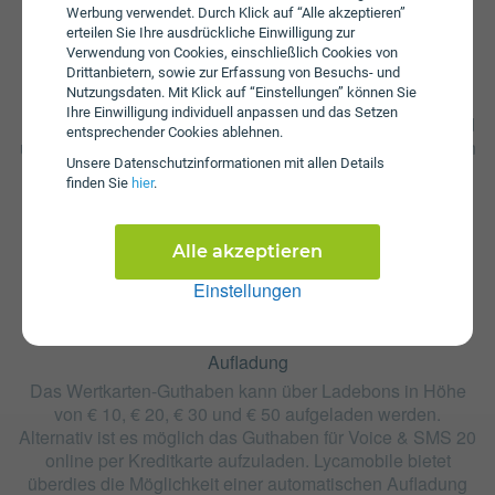
Werbung verwendet. Durch Klick auf “Alle akzeptieren”
erteilen Sie Ihre ausdrückliche Einwilligung zur
Verwendung von Cookies, einschließlich Cookies von
Drittanbietern, sowie zur Erfassung von Besuchs- und
Startpaket
Nutzungsdaten. Mit Klick auf “Einstellungen” können Sie
Ihre Einwilligung individuell anpassen und das Setzen
Die SIM-Karte zum Tarif Voice & SMS 20 ist kostenlos und
entsprechender Cookies ablehnen.
über die Webseite von Lycamobile erhältlich. Tarifoptionen
Unsere Daten­schutz­informationen mit allen Details
können nach Erhalt der Karte hinzugebucht werden.
finden Sie
hier
.
Alle akzeptieren
Einstellungen
Aufladung
Das Wertkarten-Guthaben kann über Ladebons in Höhe
von € 10, € 20, € 30 und € 50 aufgeladen werden.
Alternativ ist es möglich das Guthaben für Voice & SMS 20
online per Kreditkarte aufzuladen. Lycamobile bietet
überdies die Möglichkeit einer automatischen Aufladung