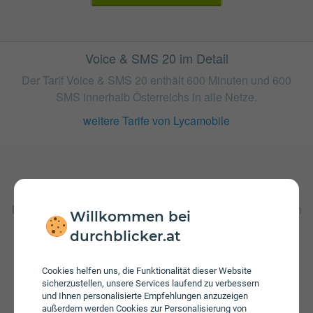
Voice & SMS 20 im Detail
Der Tarif Voice & SMS 20 enthält 600 Minuten und 600
SMS innerhalb Österreichs in alle Netze.
weitere Tarife von Lycamobile
Gebühren
Nach Verbrauch der inkludierten Einheiten fallen Kosten in
Willkommen bei
Höhe von 9 ct/€ pro Minute und 9 ct/€ pro versendeter
durchblicker.at
SMS an. Bei einem Wertkarten-Tarif wird keine
Servicepauschale erhoben.
Cookies helfen uns, die Funktionalität dieser Website
sicherzustellen, unsere Services laufend zu verbessern
und Ihnen personalisierte Empfehlungen anzuzeigen
außerdem werden Cookies zur Personalisierung von