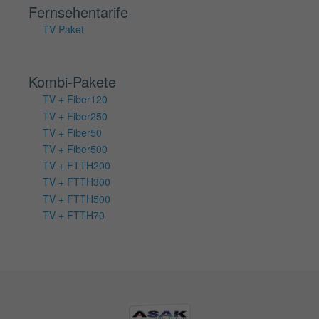
Fernsehentarife
TV Paket
Kombi-Pakete
TV + Fiber120
TV + Fiber250
TV + Fiber50
TV + Fiber500
TV + FTTH200
TV + FTTH300
TV + FTTH500
TV + FTTH70