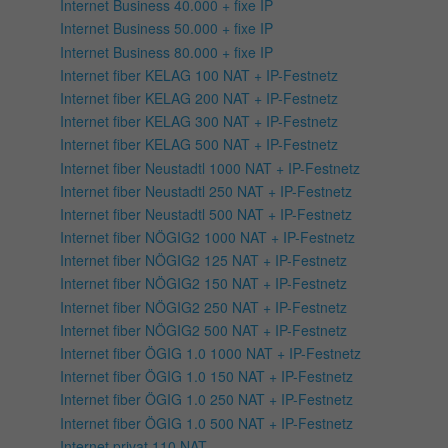
Internet Business 40.000 + fixe IP
Internet Business 50.000 + fixe IP
Internet Business 80.000 + fixe IP
Internet fiber KELAG 100 NAT + IP-Festnetz
Internet fiber KELAG 200 NAT + IP-Festnetz
Internet fiber KELAG 300 NAT + IP-Festnetz
Internet fiber KELAG 500 NAT + IP-Festnetz
Internet fiber Neustadtl 1000 NAT + IP-Festnetz
Internet fiber Neustadtl 250 NAT + IP-Festnetz
Internet fiber Neustadtl 500 NAT + IP-Festnetz
Internet fiber NÖGIG2 1000 NAT + IP-Festnetz
Internet fiber NÖGIG2 125 NAT + IP-Festnetz
Internet fiber NÖGIG2 150 NAT + IP-Festnetz
Internet fiber NÖGIG2 250 NAT + IP-Festnetz
Internet fiber NÖGIG2 500 NAT + IP-Festnetz
Internet fiber ÖGIG 1.0 1000 NAT + IP-Festnetz
Internet fiber ÖGIG 1.0 150 NAT + IP-Festnetz
Internet fiber ÖGIG 1.0 250 NAT + IP-Festnetz
Internet fiber ÖGIG 1.0 500 NAT + IP-Festnetz
Internet privat 110 NAT