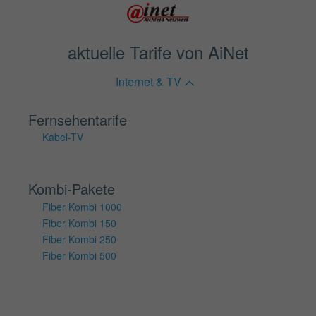
aktuelle Tarife von AiNet
Internet & TV
Fernsehentarife
Kabel-TV
Kombi-Pakete
Fiber Kombi 1000
Fiber Kombi 150
Fiber Kombi 250
Fiber Kombi 500