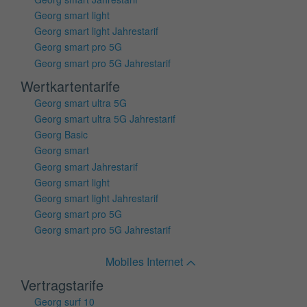
Georg smart light
Georg smart light Jahrestarif
Georg smart pro 5G
Georg smart pro 5G Jahrestarif
Wertkartentarife
Georg smart ultra 5G
Georg smart ultra 5G Jahrestarif
Georg Basic
Georg smart
Georg smart Jahrestarif
Georg smart light
Georg smart light Jahrestarif
Georg smart pro 5G
Georg smart pro 5G Jahrestarif
Mobiles Internet
Vertragstarife
Georg surf 10