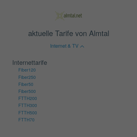
aktuelle Tarife von Almtal
Internet & TV
Internettarife
Fiber120
Fiber250
Fiber50
Fiber500
FTTH200
FTTH300
FTTH500
FTTH70