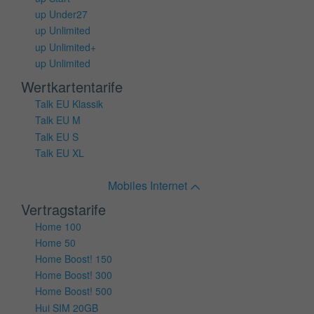
up Under27
up Unlimited
up Unlimited+
up Unlimited
Wertkartentarife
Talk EU Klassik
Talk EU M
Talk EU S
Talk EU XL
Mobiles Internet
Vertragstarife
Home 100
Home 50
Home Boost! 150
Home Boost! 300
Home Boost! 500
Hui SIM 20GB