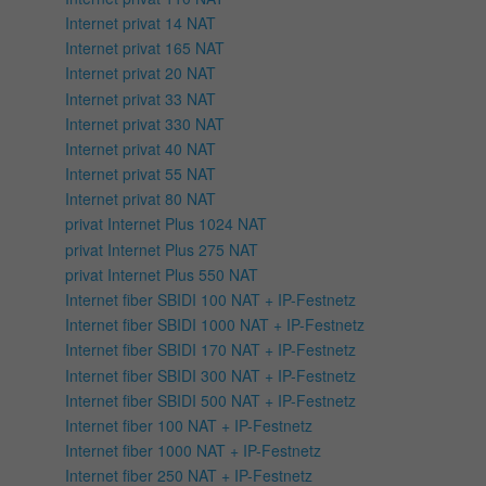
Internet privat 14 NAT
Internet privat 165 NAT
Internet privat 20 NAT
Internet privat 33 NAT
Internet privat 330 NAT
Internet privat 40 NAT
Internet privat 55 NAT
Internet privat 80 NAT
privat Internet Plus 1024 NAT
privat Internet Plus 275 NAT
privat Internet Plus 550 NAT
Internet fiber SBIDI 100 NAT + IP-Festnetz
Internet fiber SBIDI 1000 NAT + IP-Festnetz
Internet fiber SBIDI 170 NAT + IP-Festnetz
Internet fiber SBIDI 300 NAT + IP-Festnetz
Internet fiber SBIDI 500 NAT + IP-Festnetz
Internet fiber 100 NAT + IP-Festnetz
Internet fiber 1000 NAT + IP-Festnetz
Internet fiber 250 NAT + IP-Festnetz