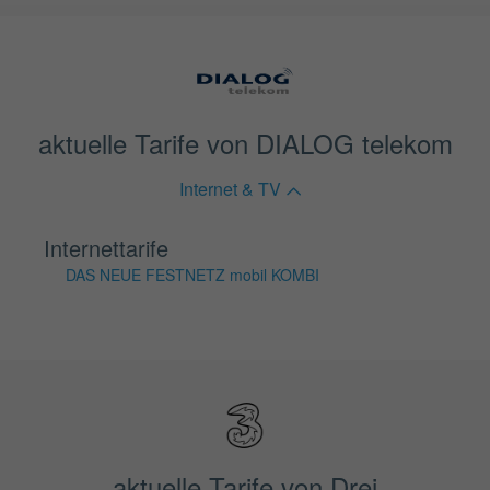
aktuelle Tarife von DIALOG telekom
Internet & TV
Internettarife
DAS NEUE FESTNETZ mobil KOMBI
aktuelle Tarife von Drei