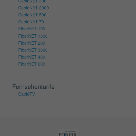
CableNET 300
CableNET 2000
CableNET 500
CableNET 70
FiberNET 100
FiberNET 1500
FiberNET 200
FiberNET 3000
FiberNET 400
FiberNET 600
Fernsehentarife
CableTV