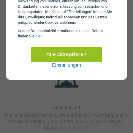
Verwendung von Cookies, einschließlich Cookies von
Drittanbietern, sowie zur Erfassung von Besuchs- und
Nutzungsdaten. Mit Klick auf “Einstellungen” können Sie
Ihre Einwilligung individuell anpassen und das Setzen
entsprechender Cookies ablehnen.
Fristen
Unsere Daten­schutz­informationen mit allen Details
Der Tarif SmartNET 40 ist ohne Bindung oder mit 24
finden Sie
hier
.
Monaten Bindung erhältlich. Die Kündigungsfrist beträgt 1
Monat.
Alle akzeptieren
Einstellungen
Anschlussart
Die Internetverbindung wird über das DSL-Netz hergestellt.
Für die Herstellung des WLAN-Netzes wird ein WLAN-
Modem bereitgestellt.