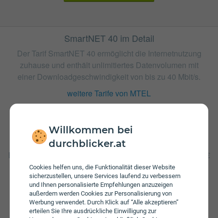
SmartNET 40 im Detail
Der Tarif SmartNET 40 ermöglicht die Internetnutzung
zuhause und enthält unlimitiertes Datenvolumen mit
einer Downloadgeschwindigkeit von bis zu 40 Mbit/s.
weitere Tarife von MTEL
Willkommen bei
Gebühren
durchblicker.at
Beim Tarif SmartNET 40 fallen monatliche Gebühren von €
33,00 an. Die jährliche Servicepauschale beträgt € 12,00.
Cookies helfen uns, die Funktionalität dieser Website
Weiters fallen einmalige Gebühren von bis zu € 29,90 an.
sicherzustellen, unsere Services laufend zu verbessern
und Ihnen personalisierte Empfehlungen anzuzeigen
außerdem werden Cookies zur Personalisierung von
Werbung verwendet. Durch Klick auf “Alle akzeptieren”
erteilen Sie Ihre ausdrückliche Einwilligung zur